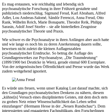
Es mag erstaunen, wie reichhaltig und lebendig sich
psychoanalytische Forschung in ihrer Frühzeit gestaltete und
publizistisch niederschlug. Sigmund Freud, Karl Abraham, Alfred
Adler, Lou Andreas-Salomé, Sándór Ferenczi, Anna Freud, Otto
Rank, Wilhelm Reich, Marie Bonaparte, Theodor Reik, Philipp
Sarasin, Adolf Josef Storfer – sie alle hinterließen Zeugnisse
psychoanalytischer Theorie und Praxis.
Wie schwer es die Psychoanalyse in ihren Anfängen aber auch hatte
und wie lange es noch bis zu deren Anerkennung dauern sollte,
beweisen nicht zuletzt die kleinen Auflagenzahlen
psychoanalytischer Erstdrucke. So betrug die Auflage des
Grundlagenwerkes zur Psychoanalyse, „Die Traumdeutung“
(1899/1900 bei Deuticke in Wien), gerade einmal 600 Exemplare.
Von der zeitgenössischen Öffentlichkeit und Presse wurde das Werk
zudem weitgehend ignoriert.
Es würde uns freuen, wenn unser Katalog Lust darauf machte, sich
den Grundlagen psychoanalytischen Denkens zu nähern, diesem
„kühne[n] Versuch eines disziplinierten Geistes, mit dem doch stets
zu groben Netz reiner Wissenschaftlichkeit das Leben selbst
einzufangen“ (Hermann Hesse in der „Neuen Rundschau“). Dem
interessierten und engagierten Fachpublikum, den ForscherInnen