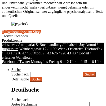
und PsychoanalytikerInnen möchten wir Adresse sein für
anderweitig nicht (mehr) verfügbare, wenig bekannte oder im
authentischen Original schwer zugängliche psychoanalytische Texte
und Quellen.
Psychoanalyse im Shop
Twitter
Facebook
Produktsuche
erlesenes / Antiquariat & Buchhandlung / Inhaberin Joy Antoni /
Impressum
Weinberggasse 17 / 1190 Wien / Österreich
Telefon/Fax
/
+43 1 / 276 47 40
/ Mobil /
+43 676 / 920 43 43
/ E-Mail /
erlesenes@chello.at
Facebook
/
Twitter
Montag bis Freitag 9 - 12 Uhr und 15 - 18 Uhr
Suche
Suche nach:
Detailsuche
Suche
Detailsuche
Suche nach:
Autor Nachname