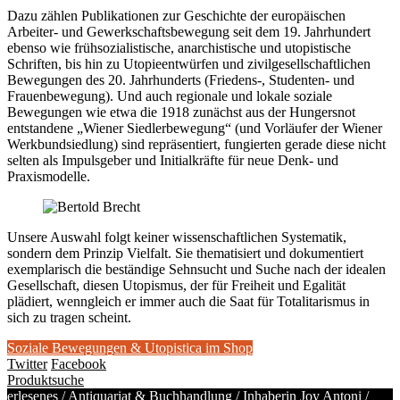
Dazu zählen Publikationen zur Geschichte der europäischen
Arbeiter- und Gewerkschaftsbewegung seit dem 19. Jahrhundert
ebenso wie frühsozialistische, anarchistische und utopistische
Schriften, bis hin zu Utopieentwürfen und zivilgesellschaftlichen
Bewegungen des 20. Jahrhunderts (Friedens-, Studenten- und
Frauenbewegung). Und auch regionale und lokale soziale
Bewegungen wie etwa die 1918 zunächst aus der Hungersnot
entstandene „Wiener Siedlerbewegung“ (und Vorläufer der Wiener
Werkbundsiedlung) sind repräsentiert, fungierten gerade diese nicht
selten als Impulsgeber und Initialkräfte für neue Denk- und
Praxismodelle.
Unsere Auswahl folgt keiner wissenschaftlichen Systematik,
sondern dem Prinzip Vielfalt. Sie thematisiert und dokumentiert
exemplarisch die beständige Sehnsucht und Suche nach der idealen
Gesellschaft, diesen Utopismus, der für Freiheit und Egalität
plädiert, wenngleich er immer auch die Saat für Totalitarismus in
sich zu tragen scheint.
Soziale Bewegungen & Utopistica im Shop
Twitter
Facebook
Produktsuche
erlesenes / Antiquariat & Buchhandlung / Inhaberin Joy Antoni /