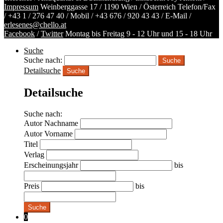
Impressum
Weinberggasse 17 / 1190 Wien / Österreich
Telefon/Fax
/
+43 1 / 276 47 40
/ Mobil /
+43 676 / 920 43 43
/ E-Mail /
erlesenes@chello.at
Facebook
/
Twitter
Montag bis Freitag 9 - 12 Uhr und 15 - 18 Uhr
Suche
Suche nach:
Detailsuche
Suche
Detailsuche
Suche nach:
Autor Nachname
Autor Vorname
Titel
Verlag
Erscheinungsjahr
bis
Preis
bis
Suche
0