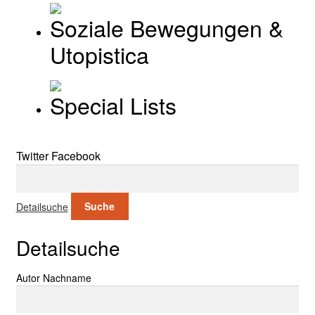
Soziale Bewegungen &
Utopistica
Special Lists
Twitter
Facebook
Suche nach:
Detailsuche
Suche
Detailsuche
Suche nach:
Autor Nachname