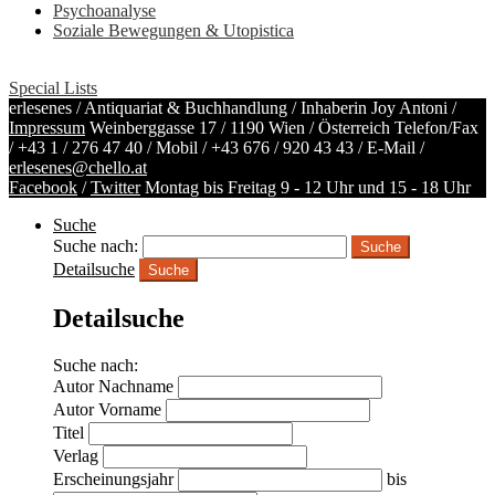
Psychoanalyse
Soziale Bewegungen & Utopistica
Special Lists
erlesenes / Antiquariat & Buchhandlung / Inhaberin Joy Antoni /
Impressum
Weinberggasse 17 / 1190 Wien / Österreich
Telefon/Fax
/
+43 1 / 276 47 40
/ Mobil /
+43 676 / 920 43 43
/ E-Mail /
erlesenes@chello.at
Facebook
/
Twitter
Montag bis Freitag 9 - 12 Uhr und 15 - 18 Uhr
Suche
Suche nach:
Detailsuche
Suche
Detailsuche
Suche nach:
Autor Nachname
Autor Vorname
Titel
Verlag
Erscheinungsjahr
bis