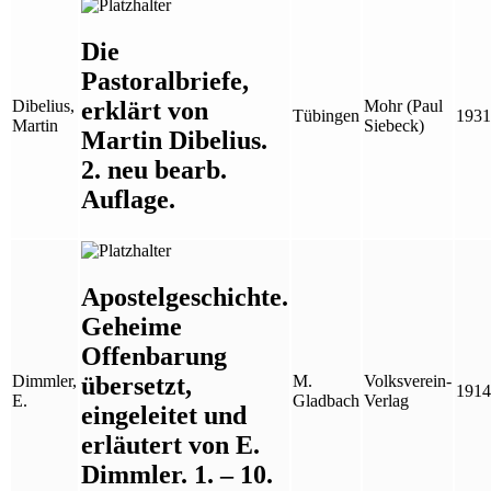
Die
Pastoralbriefe,
erklärt von
Dibelius,
Mohr (Paul
Tübingen
1931
Martin
Siebeck)
Martin Dibelius.
2. neu bearb.
Auflage.
Apostelgeschichte.
Geheime
Offenbarung
übersetzt,
Dimmler,
M.
Volksverein-
1914
E.
Gladbach
Verlag
eingeleitet und
erläutert von E.
Dimmler. 1. – 10.