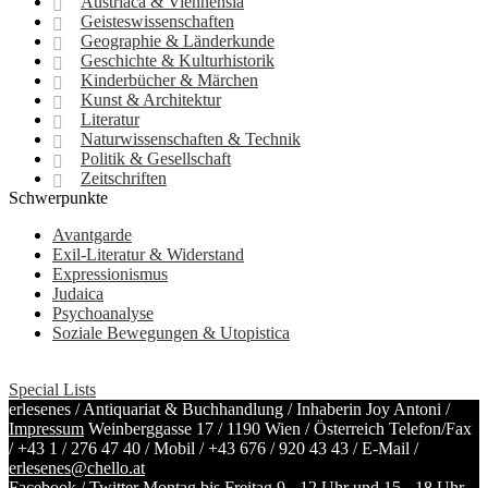
Austriaca & Viennensia
Geisteswissenschaften
Geographie & Länderkunde
Geschichte & Kulturhistorik
Kinderbücher & Märchen
Kunst & Architektur
Literatur
Naturwissenschaften & Technik
Politik & Gesellschaft
Zeitschriften
Schwerpunkte
Avantgarde
Exil-Literatur & Widerstand
Expressionismus
Judaica
Psychoanalyse
Soziale Bewegungen & Utopistica
Special Lists
erlesenes / Antiquariat & Buchhandlung / Inhaberin Joy Antoni /
Impressum
Weinberggasse 17 / 1190 Wien / Österreich
Telefon/Fax
/
+43 1 / 276 47 40
/ Mobil /
+43 676 / 920 43 43
/ E-Mail /
erlesenes@chello.at
Facebook
/
Twitter
Montag bis Freitag 9 - 12 Uhr und 15 - 18 Uhr