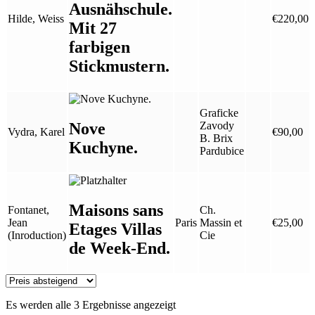
Ausnähschule.
Hilde, Weiss
€
220,00
Mit 27
farbigen
Stickmustern.
Graficke
Nove
Zavody
Vydra, Karel
€
90,00
B. Brix
Kuchyne.
Pardubice
Maisons sans
Fontanet,
Ch.
Jean
Paris
Massin et
€
25,00
Etages Villas
(Inroduction)
Cie
de Week-End.
Es werden alle 3 Ergebnisse angezeigt