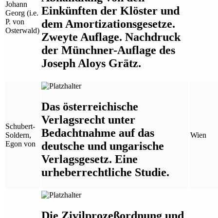
Johann
Einkünften der Klöster und
Georg (i.e.
dem Amortizationsgesetze.
P. von
Osterwald)
Zweyte Auflage. Nachdruck
der Münchner-Auflage des
Joseph Aloys Grätz.
Das österreichische
Verlagsrecht unter
Schubert-
Bedachtnahme auf das
Soldern,
Wien
deutsche und ungarische
Egon von
Verlagsgesetz. Eine
urheberrechtliche Studie.
Die Zivilprozeßordnung und