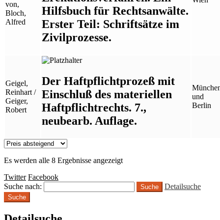
von,
Hilfsbuch für Rechtsanwälte.
Bloch,
Erster Teil: Schriftsätze im
Alfred
Zivilprozesse.
Der Haftpflichtprozeß mit
Geigel,
Münche
Einschluß des materiellen
Reinhart /
und
Geiger,
Haftpflichtrechts. 7.,
Berlin
Robert
neubearb. Auflage.
Es werden alle 8 Ergebnisse angezeigt
Twitter
Facebook
Suche nach:
Detailsuche
Suche
Detailsuche