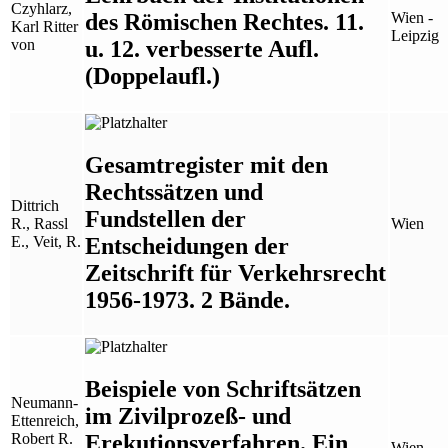
Czyhlarz,
des Römischen Rechtes. 11.
Wien -
Karl Ritter
Leipzig
u. 12. verbesserte Aufl.
von
(Doppelaufl.)
Gesamtregister mit den
Rechtssätzen und
Dittrich
Fundstellen der
R., Rassl
Wien
Entscheidungen der
E., Veit, R.
Zeitschrift für Verkehrsrecht
1956-1973. 2 Bände.
Beispiele von Schriftsätzen
Neumann-
im Zivilprozeß- und
Ettenreich,
Erekutionsverfahren. Ein
Robert R.
Wien