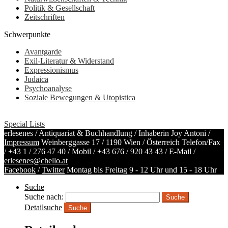
Politik & Gesellschaft
Zeitschriften
Schwerpunkte
Avantgarde
Exil-Literatur & Widerstand
Expressionismus
Judaica
Psychoanalyse
Soziale Bewegungen & Utopistica
Special Lists
erlesenes / Antiquariat & Buchhandlung / Inhaberin Joy Antoni /
Impressum
Weinberggasse 17 / 1190 Wien / Österreich
Telefon/Fax
/
+43 1 / 276 47 40
/ Mobil /
+43 676 / 920 43 43
/ E-Mail /
erlesenes@chello.at
Facebook
/
Twitter
Montag bis Freitag 9 - 12 Uhr und 15 - 18 Uhr
Suche
Suche nach:
Detailsuche
Suche