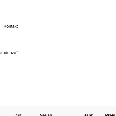
Kontakt
sprudenza“
Ort
Verlag
Jahr
Preis