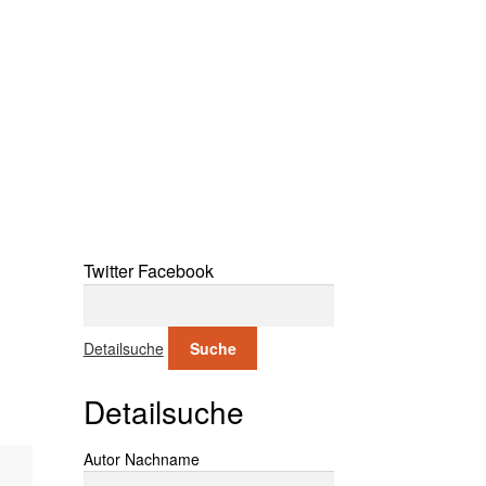
Twitter
Facebook
Suche nach:
Detailsuche
Suche
Detailsuche
Suche nach:
Autor Nachname