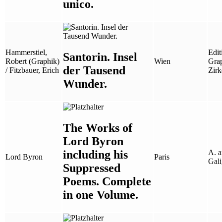
unico.
Hammerstiel,
Edit
Santorin. Insel
Robert (Graphik)
Wien
Grap
der Tausend
/ Fitzbauer, Erich
Zirk
Wunder.
The Works of
Lord Byron
including his
A. 
Lord Byron
Paris
Gali
Suppressed
Poems. Complete
in one Volume.