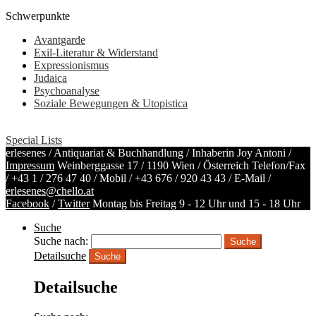
Schwerpunkte
Avantgarde
Exil-Literatur & Widerstand
Expressionismus
Judaica
Psychoanalyse
Soziale Bewegungen & Utopistica
Special Lists
erlesenes / Antiquariat & Buchhandlung / Inhaberin Joy Antoni /
Impressum
Weinberggasse 17 / 1190 Wien / Österreich
Telefon/Fax
/
+43 1 / 276 47 40
/ Mobil /
+43 676 / 920 43 43
/ E-Mail /
erlesenes@chello.at
Facebook
/
Twitter
Montag bis Freitag 9 - 12 Uhr und 15 - 18 Uhr
Suche
Suche nach:
Detailsuche
Suche
Detailsuche