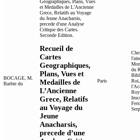
Recueil de
Chez
Cartes
l'ai
Geographiques,
Mons
du R
Plans, Vues et
Bibl
BOCAGE, M.
Medailles de
Paris
Roi,
Barbie du
l'A
L’Ancienne
Roya
Grece, Relatifs
Insc
Ferr
au Voyage du
Serp
Jeune
Anacharsis,
precede d’une