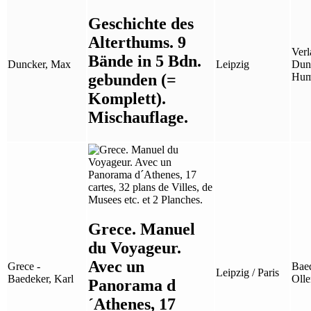
Geschichte des
Alterthums. 9
Verl
Bände in 5 Bdn.
Duncker, Max
Leipzig
Dun
gebunden (=
Hum
Komplett).
Mischauflage.
Grece. Manuel
du Voyageur.
Avec un
Grece -
Baed
Leipzig / Paris
Baedeker, Karl
Olle
Panorama d
´Athenes, 17