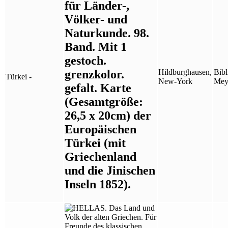
für Länder-,
Völker- und
Naturkunde. 98.
Band. Mit 1
gestoch.
grenzkolor.
Hildburghausen,
Bibli
Türkei -
New-York
Mey
gefalt. Karte
(Gesamtgröße:
26,5 x 20cm) der
Europäischen
Türkei (mit
Griechenland
und die Jinischen
Inseln 1852).