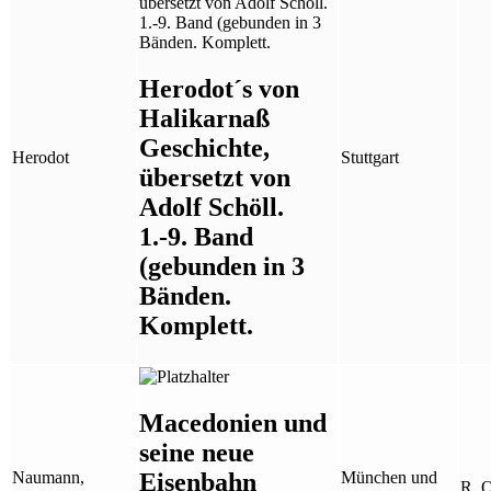
Herodot´s von
Halikarnaß
Geschichte,
Herodot
Stuttgart
übersetzt von
Adolf Schöll.
1.-9. Band
(gebunden in 3
Bänden.
Komplett.
Macedonien und
seine neue
Eisenbahn
Naumann,
München und
R. 