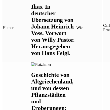
Ilias. In
deutscher
Übersetzung von
Johann Heinrich
Car
Homer
Wien
Erns
Voss. Vorwort
von Willy Pastor.
Herausgegeben
von Hans Feigl.
Geschichte von
Altgriechenland,
und von dessen
Pflanzstädten
und
Eroberungen;