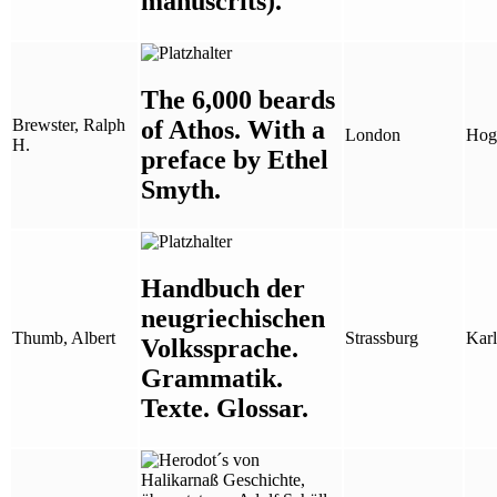
manuscrits).
The 6,000 beards
of Athos. With a
Brewster, Ralph
London
Hoga
H.
preface by Ethel
Smyth.
Handbuch der
neugriechischen
Thumb, Albert
Strassburg
Karl
Volkssprache.
Grammatik.
Texte. Glossar.