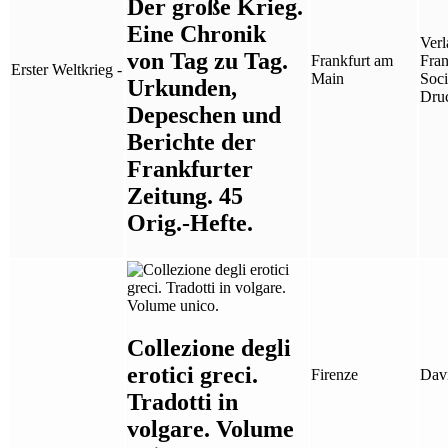
Der große Krieg.
Eine Chronik
Verl
von Tag zu Tag.
Frankfurt am
Fran
Erster Weltkrieg -
Main
Soci
Urkunden,
Druc
Depeschen und
Berichte der
Frankfurter
Zeitung. 45
Orig.-Hefte.
Collezione degli
erotici greci.
Firenze
Davi
Tradotti in
volgare. Volume