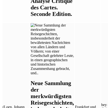
Analyse Critique
des Cartes.
Seconde Edition.
Neue Sammlung
der
merkwürdigsten
Reisegeschichten,
bey
(Loen, Johann
Frankfurt und