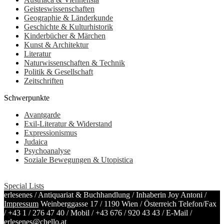
Geisteswissenschaften
Geographie & Länderkunde
Geschichte & Kulturhistorik
Kinderbücher & Märchen
Kunst & Architektur
Literatur
Naturwissenschaften & Technik
Politik & Gesellschaft
Zeitschriften
Schwerpunkte
Avantgarde
Exil-Literatur & Widerstand
Expressionismus
Judaica
Psychoanalyse
Soziale Bewegungen & Utopistica
Special Lists
erlesenes / Antiquariat & Buchhandlung / Inhaberin Joy Antoni /
Impressum
Weinberggasse 17 / 1190 Wien / Österreich
Telefon/Fax
/
+43 1 / 276 47 40
/ Mobil /
+43 676 / 920 43 43
/ E-Mail /
erlesenes@chello.at