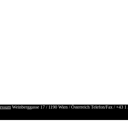
essum
Weinberggasse 17 / 1190 Wien / Österreich
Telefon/Fax /
+43 1 