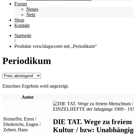
Forum
Neues
Netz
Shop
Kontakt
Startseite
/
Produkte verschlagwortet mit „Periodikum“
Periodikum
Einzelnes Ergebnis wird angezeigt.
Autor
Horneffer, Ernst /
DIE TAT. Wege zu freiem 
Diederichs, Eugen /
Kultur / bzw: Unabhängi
Zehrer, Hans