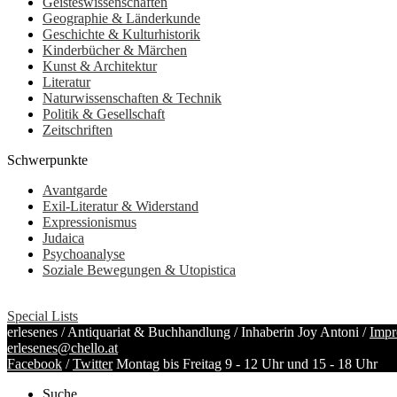
Geisteswissenschaften
Geographie & Länderkunde
Geschichte & Kulturhistorik
Kinderbücher & Märchen
Kunst & Architektur
Literatur
Naturwissenschaften & Technik
Politik & Gesellschaft
Zeitschriften
Schwerpunkte
Avantgarde
Exil-Literatur & Widerstand
Expressionismus
Judaica
Psychoanalyse
Soziale Bewegungen & Utopistica
Special Lists
erlesenes / Antiquariat & Buchhandlung / Inhaberin Joy Antoni /
Impr
erlesenes@chello.at
Facebook
/
Twitter
Montag bis Freitag 9 - 12 Uhr und 15 - 18 Uhr
Suche