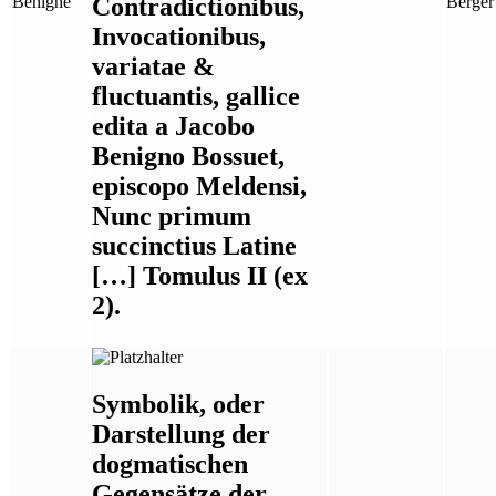
Contradictionibus,
Bénigne
Berger
Invocationibus,
variatae &
fluctuantis, gallice
edita a Jacobo
Benigno Bossuet,
episcopo Meldensi,
Nunc primum
succinctius Latine
[…] Tomulus II (ex
2).
Symbolik, oder
Darstellung der
dogmatischen
Gegensätze der