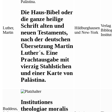
Die Haus-Bibel oder
die ganze heilige
Schrift alten und
Verlag
Luther,
Hildburghausen
Biblio
neuen Testaments,
Martin
und New-York
Institut
nach der deutschen
Übersetzung Martin
Luther´s. Eine
Prachtausgabe mit
vierzig Stahlstichen
und einer Karte von
Palästina.
Institutiones
theologiae moralis
Buddeus,