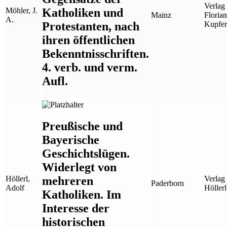
Verlag
Katholiken und
Möhler, J.
Mainz
Florian
A.
Protestanten, nach
Kupfer
ihren öffentlichen
Bekenntnisschriften.
4. verb. und verm.
Aufl.
Preußische und
Bayerische
Geschichtslügen.
Widerlegt von
mehreren
Höllerl,
Verlag 
Paderborn
Adolf
Höllerl
Katholiken. Im
Interesse der
historischen