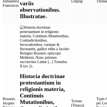
Jo(hannes)
Leipzig
Thomas
variis
Franciscus
observationibus.
Illustratae.
Historia doctrinae
protestantium in
religionis materia,
Continuis
Bossuet,
Typis 
Mutationibus,
Tyrnau
Jacques
per Le
[Trnava]