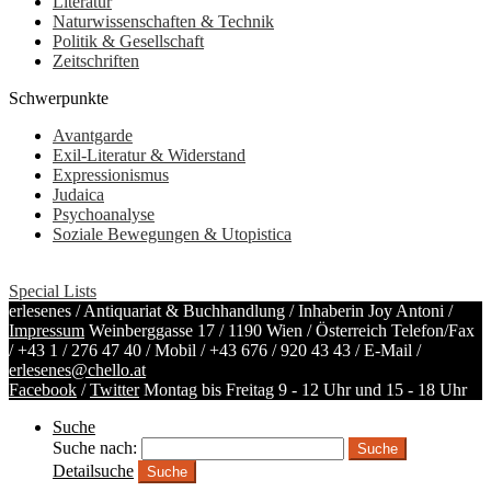
Literatur
Naturwissenschaften & Technik
Politik & Gesellschaft
Zeitschriften
Schwerpunkte
Avantgarde
Exil-Literatur & Widerstand
Expressionismus
Judaica
Psychoanalyse
Soziale Bewegungen & Utopistica
Special Lists
erlesenes / Antiquariat & Buchhandlung / Inhaberin Joy Antoni /
Impressum
Weinberggasse 17 / 1190 Wien / Österreich
Telefon/Fax
/
+43 1 / 276 47 40
/ Mobil /
+43 676 / 920 43 43
/ E-Mail /
erlesenes@chello.at
Facebook
/
Twitter
Montag bis Freitag 9 - 12 Uhr und 15 - 18 Uhr
Suche
Suche nach:
Detailsuche
Suche