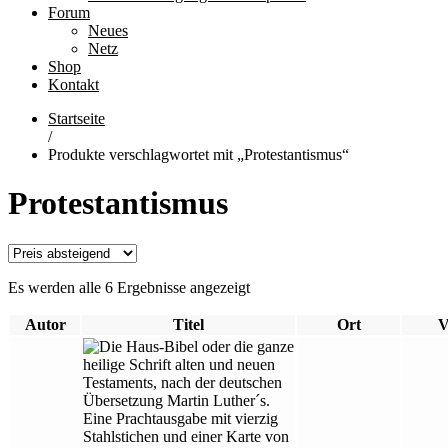
Forum
Neues
Netz
Shop
Kontakt
Startseite
/
Produkte verschlagwortet mit „Protestantismus“
Protestantismus
Es werden alle 6 Ergebnisse angezeigt
Autor
Titel
Ort
V