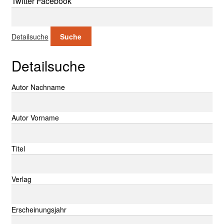
Twitter
Facebook
Suche nach:
Detailsuche
Suche
Detailsuche
Suche nach:
Autor Nachname
Autor Vorname
Titel
Verlag
Erscheinungsjahr