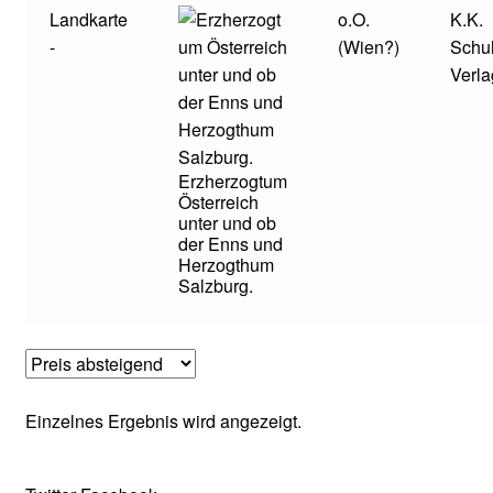
Landkarte
o.O.
K.K.
-
(Wien?)
Schu
Verla
Erzherzogtum
Österreich
unter und ob
der Enns und
Herzogthum
Salzburg.
Einzelnes Ergebnis wird angezeigt.