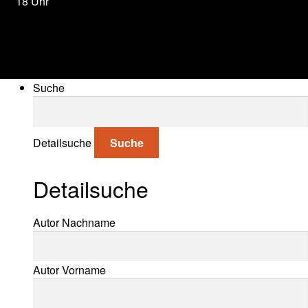
18 Uhr
Suche
Suche nach:
Detailsuche
Suche
Detailsuche
Suche nach:
Autor Nachname
Autor Vorname