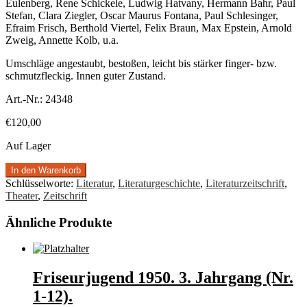
Eulenberg, Rene Schickele, Ludwig Hatvany, Hermann Bahr, Paul
Stefan, Clara Ziegler, Oscar Maurus Fontana, Paul Schlesinger,
Efraim Frisch, Berthold Viertel, Felix Braun, Max Epstein, Arnold
Zweig, Annette Kolb, u.a.
Umschläge angestaubt, bestoßen, leicht bis stärker finger- bzw.
schmutzfleckig. Innen guter Zustand.
Art.-Nr.:
24348
€
120,00
Auf Lager
In den Warenkorb
Schlüsselworte:
Literatur
,
Literaturgeschichte
,
Literaturzeitschrift
,
Theater
,
Zeitschrift
Ähnliche Produkte
Friseurjugend 1950. 3. Jahrgang (Nr.
1-12).