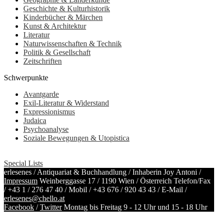
Geschichte & Kulturhistorik
Kinderbücher & Märchen
Kunst & Architektur
Literatur
Naturwissenschaften & Technik
Politik & Gesellschaft
Zeitschriften
Schwerpunkte
Avantgarde
Exil-Literatur & Widerstand
Expressionismus
Judaica
Psychoanalyse
Soziale Bewegungen & Utopistica
Special Lists
erlesenes / Antiquariat & Buchhandlung / Inhaberin Joy Antoni /
Impressum
Weinberggasse 17 / 1190 Wien / Österreich
Telefon/Fax
/
+43 1 / 276 47 40
/ Mobil /
+43 676 / 920 43 43
/ E-Mail /
erlesenes@chello.at
Facebook
/
Twitter
Montag bis Freitag 9 - 12 Uhr und 15 - 18 Uhr