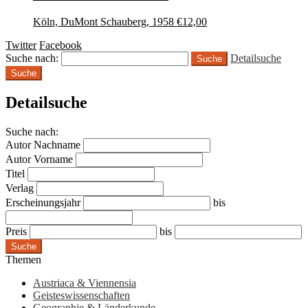
Köln, DuMont Schauberg, 1958
€
12,00
Twitter
Facebook
Suche nach:
Detailsuche
Suche
Detailsuche
Suche nach:
Autor Nachname
Autor Vorname
Titel
Verlag
Erscheinungsjahr
bis
Preis
bis
Suche
Themen
Austriaca & Viennensia
Geisteswissenschaften
Geographie & Länderkunde