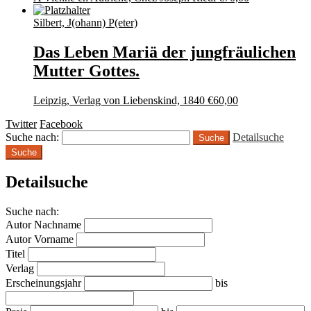
Silbert, J(ohann) P(eter)
Das Leben Mariä der jungfräulichen
Mutter Gottes.
Leipzig, Verlag von Liebenskind, 1840
€
60,00
Twitter
Facebook
Suche nach:
Detailsuche
Suche
Detailsuche
Suche nach:
Autor Nachname
Autor Vorname
Titel
Verlag
Erscheinungsjahr
bis