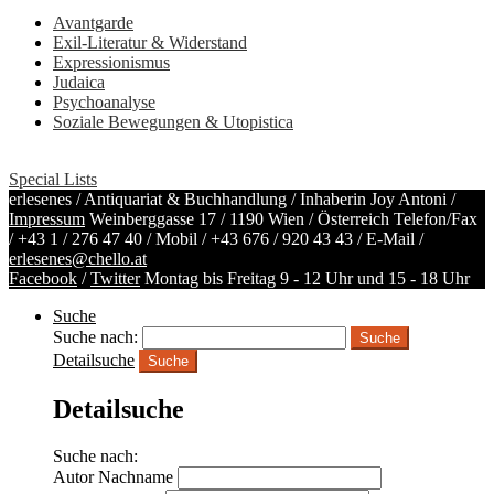
Avantgarde
Exil-Literatur & Widerstand
Expressionismus
Judaica
Psychoanalyse
Soziale Bewegungen & Utopistica
Special Lists
erlesenes / Antiquariat & Buchhandlung / Inhaberin Joy Antoni /
Impressum
Weinberggasse 17 / 1190 Wien / Österreich
Telefon/Fax
/
+43 1 / 276 47 40
/ Mobil /
+43 676 / 920 43 43
/ E-Mail /
erlesenes@chello.at
Facebook
/
Twitter
Montag bis Freitag 9 - 12 Uhr und 15 - 18 Uhr
Suche
Suche nach:
Detailsuche
Suche
Detailsuche
Suche nach:
Autor Nachname