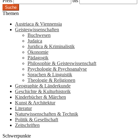
Preis
bis
Suche
Themen
Austriaca & Viennensia
Geisteswissenschaften
Buchwesen
Judaica
Juridica & Kriminalistik
Ökonomie
Pädagogik
Philosophie & Geisteswissenschaft
Psychologie & Psychoanalyse
Sprachen & Linguistik
Theologie & Religionen
Geographie & Länderkunde
Geschichte & Kulturhistorik
Kinderbücher & Märchen
Kunst & Architektur
Literatur
Naturwissenschaften & Technik
Politik & Gesellschaft
Zeitschriften
Schwerpunkte