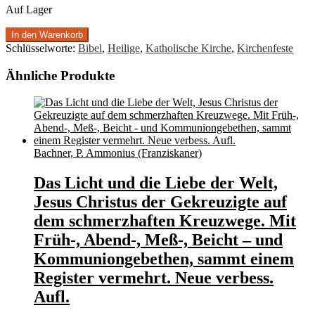
Auf Lager
In den Warenkorb
Schlüsselworte:
Bibel
,
Heilige
,
Katholische Kirche
,
Kirchenfeste
Ähnliche Produkte
Bachner, P. Ammonius (Franziskaner)
Das Licht und die Liebe der Welt,
Jesus Christus der Gekreuzigte auf
dem schmerzhaften Kreuzwege. Mit
Früh-, Abend-, Meß-, Beicht – und
Kommuniongebethen, sammt einem
Register vermehrt. Neue verbess.
Aufl.