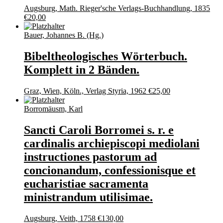
Augsburg, Math. Rieger'sche Verlags-Buchhandlung, 1835
€
20,00
Bauer, Johannes B. (Hg.)
Bibeltheologisches Wörterbuch.
Komplett in 2 Bänden.
Graz, Wien, Köln., Verlag Styria, 1962
€
25,00
Borromäusm, Karl
Sancti Caroli Borromei s. r. e
cardinalis archiepiscopi mediolani
instructiones pastorum ad
concionandum, confessionisque et
eucharistiae sacramenta
ministrandum utilisimae.
Augsburg, Veith, 1758
€
130,00