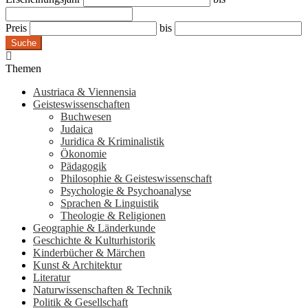
Preis
bis
Suche
Themen
Austriaca & Viennensia
Geisteswissenschaften
Buchwesen
Judaica
Juridica & Kriminalistik
Ökonomie
Pädagogik
Philosophie & Geisteswissenschaft
Psychologie & Psychoanalyse
Sprachen & Linguistik
Theologie & Religionen
Geographie & Länderkunde
Geschichte & Kulturhistorik
Kinderbücher & Märchen
Kunst & Architektur
Literatur
Naturwissenschaften & Technik
Politik & Gesellschaft