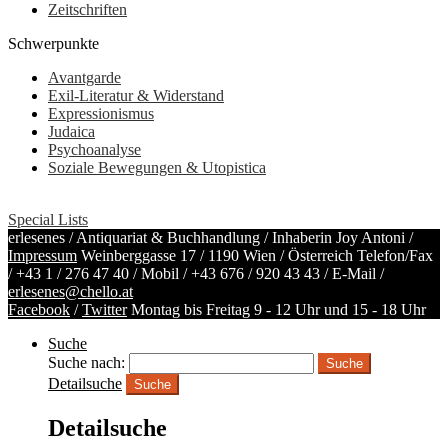
Zeitschriften
Schwerpunkte
Avantgarde
Exil-Literatur & Widerstand
Expressionismus
Judaica
Psychoanalyse
Soziale Bewegungen & Utopistica
Special Lists
erlesenes / Antiquariat & Buchhandlung / Inhaberin Joy Antoni /
Impressum
Weinberggasse 17 / 1190 Wien / Österreich
Telefon/Fax
/
+43 1 / 276 47 40
/ Mobil /
+43 676 / 920 43 43
/ E-Mail /
erlesenes@chello.at
Facebook
/
Twitter
Montag bis Freitag 9 - 12 Uhr und 15 - 18 Uhr
Suche
Suche nach:
Detailsuche
Suche
Detailsuche