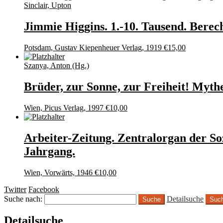
Sinclair, Upton
Jimmie Higgins. 1.-10. Tausend. Bere
Potsdam, Gustav Kiepenheuer Verlag, 1919
€
15,00
Szanya, Anton (Hg.)
Brüder, zur Sonne, zur Freiheit! Myth
Wien, Picus Verlag, 1997
€
10,00
Arbeiter-Zeitung. Zentralorgan der Soz
Jahrgang.
Wien, Vorwärts, 1946
€
10,00
Twitter
Facebook
Suche nach:
Detailsuche
Suc
Detailsuche