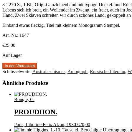
8°. 270 S., 1 Bl., Orig.-Ganzleinenband mit typogr. Deckel- und R
Lebens steh ich breit, ein Wollender im Zwang, ein freier, auch im Jo
Hand, Zwei Sklaven schreiten wir durch schönes Land, gekoppelt an de
Einband etwas fleckig. Titel mit kleinem Monogramm-Stempel.
Art.-Nr.:
1647
€
25,00
Auf Lager
In den Warenkorb
Schlüsselworte:
Austrofaschismus
,
Autograph
,
Russische Literatur
,
W
Ähnliche Produkte
Bougle, C.
PROUDHON.
Paris, Librairie Felix Alcan, 1930
€
20,00