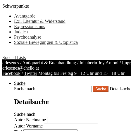
Schwerpunkte
Avantgarde
Exil-Literatur & Widerstand
Expressionismus
Judaica
Psychoanalyse
Soziale Bewegungen & Utopistica
Special Lists
erlesenes / Antiquariat & Buchhandlung / Inhaberin Joy Antoni /
Impr
erlesenes@chello.at
Facebook
/
Twitter
Montag bis Freitag 9 - 12 Uhr und 15 - 18 Uhr
Suche
Suche nach:
Detailsuch
Detailsuche
Suche nach:
Autor Nachname
Autor Vorname