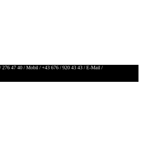
/ 276 47 40
/ Mobil /
+43 676 / 920 43 43
/ E-Mail /