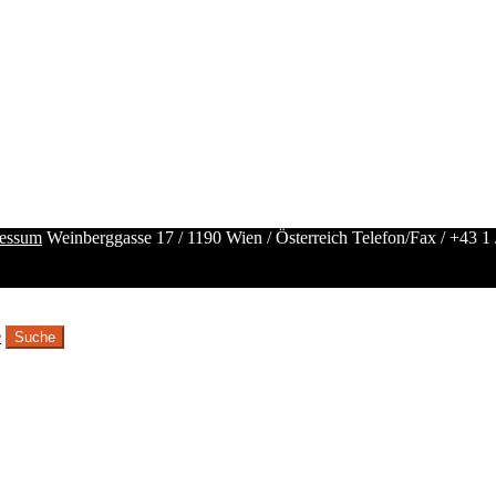
essum
Weinberggasse 17 / 1190 Wien / Österreich
Telefon/Fax /
+43 1 
e
Suche