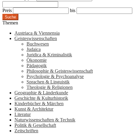
Preis
bis
Suche
Themen
Austriaca & Viennensia
Geisteswissenschaften
Buchwesen
Judaica
Juridica & Kriminalistik
Ökonomie
Pädagogik
Philosophie & Geisteswissenschaft
Psychologie & Psychoanalyse
Sprachen & Linguistik
Theologie & Religionen
Geographie & Länderkunde
Geschichte & Kulturhistorik
Kinderbücher & Märchen
Kunst & Architektur
Literatur
Naturwissenschaften & Technik
Politik & Gesellschaft
Zeitschriften