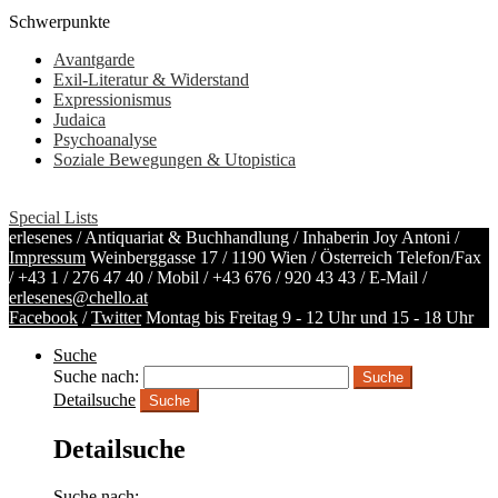
Schwerpunkte
Avantgarde
Exil-Literatur & Widerstand
Expressionismus
Judaica
Psychoanalyse
Soziale Bewegungen & Utopistica
Special Lists
erlesenes / Antiquariat & Buchhandlung / Inhaberin Joy Antoni /
Impressum
Weinberggasse 17 / 1190 Wien / Österreich
Telefon/Fax
/
+43 1 / 276 47 40
/ Mobil /
+43 676 / 920 43 43
/ E-Mail /
erlesenes@chello.at
Facebook
/
Twitter
Montag bis Freitag 9 - 12 Uhr und 15 - 18 Uhr
Suche
Suche nach:
Detailsuche
Suche
Detailsuche
Suche nach: