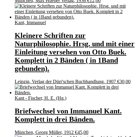
München, Max Hueber Verlag, 1936
€
12,00
Kant, Immanuel
Kleinere Schriften zur
Naturphilosophie. Hrsg. und mit einer
Einleitung versehen von Otto Buek.
Komplett in 2 Bänden ( in 1Band
gebunden).
Leipzig, Verlag der Dürr'schen Buchhandlung, 1907
€
30,00
Kant - Fischer, H. E. (Hg.)
Briefwechsel von Immanuel Kant.
Komplett in drei Bänden.
München, Georg Müller, 1912
€
45,00