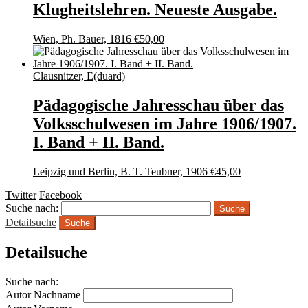
Klugheitslehren. Neueste Ausgabe.
Wien, Ph. Bauer, 1816
€
50,00
Clausnitzer, E(duard)
Pädagogische Jahresschau über das
Volksschulwesen im Jahre 1906/1907.
I. Band + II. Band.
Leipzig und Berlin, B. T. Teubner, 1906
€
45,00
Twitter
Facebook
Suche nach:
Detailsuche
Suche
Detailsuche
Suche nach:
Autor Nachname