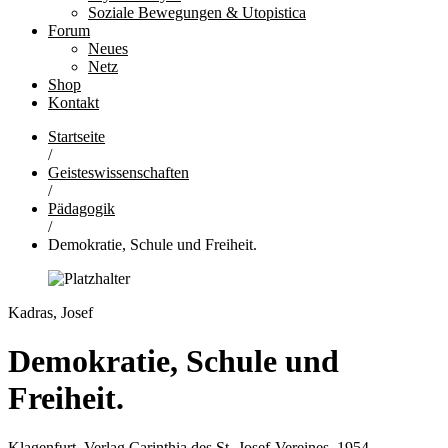
Soziale Bewegungen & Utopistica
Forum
Neues
Netz
Shop
Kontakt
Startseite
/
Geisteswissenschaften
/
Pädagogik
/
Demokratie, Schule und Freiheit.
Kadras, Josef
Demokratie, Schule und
Freiheit.
Klagenfurt, Verlag Carinthia des St.-Josef-Vereines, 1954