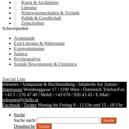
Kunst & Architektur
Literatur
Naturwissenschaften & Technik
Politik & Gesellschaft
Zeitschriften
Schwerpunkte
Avantgarde
Exil-Literatur & Widerstand
Expressionismus
Judaica
Psychoanalyse
Soziale Bewegungen & Utopistica
Special Lists
erlesenes / Antiquariat & Buchhandlung / Inhaberin Joy Antoni /
Impressum
Weinberggasse 17 / 1190 Wien / Österreich
Telefon/Fax
/
+43 1 / 276 47 40
/ Mobil /
+43 676 / 920 43 43
/ E-Mail /
erlesenes@chello.at
Facebook
/
Twitter
Montag bis Freitag 9 - 12 Uhr und 15 - 18 Uhr
Suche
Suche nach:
Detailsuche
Suche