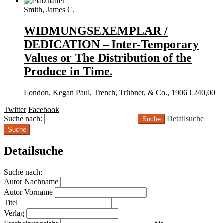
Smith, James C.
WIDMUNGSEXEMPLAR /
DEDICATION – Inter-Temporary
Values or The Distribution of the
Produce in Time.
London, Kegan Paul, Trench, Trübner, & Co., 1906
€
240,00
Twitter
Facebook
Suche nach:
Detailsuche
Suche
Detailsuche
Suche nach:
Autor Nachname
Autor Vorname
Titel
Verlag