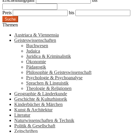
Erscheinungsjahr
bis
Preis
bis
Suche
Themen
Austriaca & Viennensia
Geisteswissenschaften
Buchwesen
Judaica
Juridica & Kriminalistik
Ökonomie
Pädagogik
Philosophie & Geisteswissenschaft
Psychologie & Psychoanalyse
Sprachen & Linguistik
Theologie & Religionen
Geographie & Länderkunde
Geschichte & Kulturhistorik
Kinderbücher & Märchen
Kunst & Architektur
Literatur
Naturwissenschaften & Technik
Politik & Gesellschaft
Zeitschriften