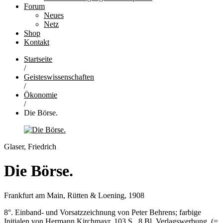
Forum
Neues
Netz
Shop
Kontakt
Startseite
/
Geisteswissenschaften
/
Ökonomie
/
Die Börse.
Glaser, Friedrich
Die Börse.
Frankfurt am Main, Rütten & Loening, 1908
8°. Einband- und Vorsatzzeichnung von Peter Behrens; farbige
Initialen von Hermann Kirchmayr. 103 S., 8 Bl. Verlagswerbung, (=