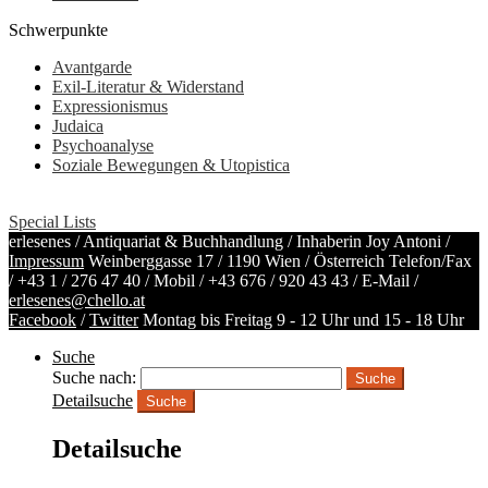
Schwerpunkte
Avantgarde
Exil-Literatur & Widerstand
Expressionismus
Judaica
Psychoanalyse
Soziale Bewegungen & Utopistica
Special Lists
erlesenes / Antiquariat & Buchhandlung / Inhaberin Joy Antoni /
Impressum
Weinberggasse 17 / 1190 Wien / Österreich
Telefon/Fax
/
+43 1 / 276 47 40
/ Mobil /
+43 676 / 920 43 43
/ E-Mail /
erlesenes@chello.at
Facebook
/
Twitter
Montag bis Freitag 9 - 12 Uhr und 15 - 18 Uhr
Suche
Suche nach:
Detailsuche
Suche
Detailsuche