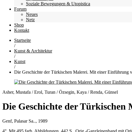
Soziale Bewegungen & Utopistica
Forum
Neues
Netz
Shop
Kontakt
Startseite
/
Kunst & Architektur
/
Kunst
/
Die Geschichte der Türkischen Malerei. Mit einer Einführung
Asher, Mustafa / Erol, Turan / Özsegin, Kaya / Renda, Günsel
Die Geschichte der Türkischen 
Genf, Palasar Sa.., 1989
4°. Mit 495 farb. Abbildungen. 442 S., Orig.-Ganzleinenband mit Or