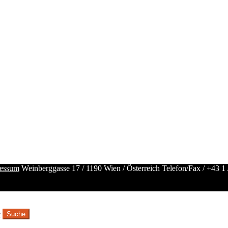
essum
Weinberggasse 17 / 1190 Wien / Österreich
Telefon/Fax /
+43 1 
e
Suche