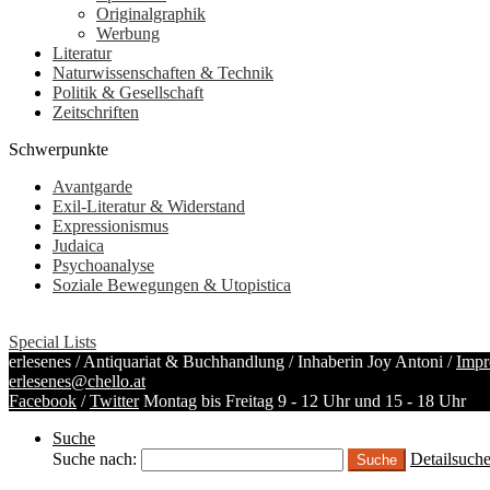
Originalgraphik
Werbung
Literatur
Naturwissenschaften & Technik
Politik & Gesellschaft
Zeitschriften
Schwerpunkte
Avantgarde
Exil-Literatur & Widerstand
Expressionismus
Judaica
Psychoanalyse
Soziale Bewegungen & Utopistica
Special Lists
erlesenes / Antiquariat & Buchhandlung / Inhaberin Joy Antoni /
Impr
erlesenes@chello.at
Facebook
/
Twitter
Montag bis Freitag 9 - 12 Uhr und 15 - 18 Uhr
Suche
Suche nach:
Detailsuch