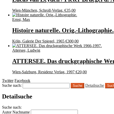
Wien-München, Schroll-Verlag.
€
35,00
Ernst, Max
Histoire naturelle. Orig.-Lithographie.
Köln, Galerie Der Spiegel, 1965
€
300,00
Attersee, Ludwig
ATTERSEE. Das druckgraphische Wer
Wien-Salzburg, Residenz Verlag, 1997
€
20,00
Twitter
Facebook
Suche nach:
Detailsuche
Suc
Detailsuche
Suche nach:
Autor Nachname