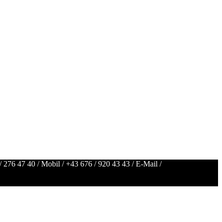
/ 276 47 40
/ Mobil /
+43 676 / 920 43 43
/ E-Mail /