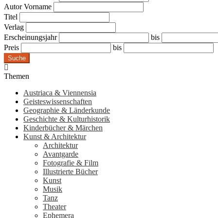
Autor Vorname
Titel
Verlag
Erscheinungsjahr
bis
Preis
bis
Suche
Themen
Austriaca & Viennensia
Geisteswissenschaften
Geographie & Länderkunde
Geschichte & Kulturhistorik
Kinderbücher & Märchen
Kunst & Architektur
Architektur
Avantgarde
Fotografie & Film
Illustrierte Bücher
Kunst
Musik
Tanz
Theater
Ephemera