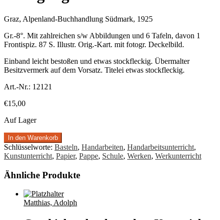
Graz, Alpenland-Buchhandlung Südmark, 1925
Gr.-8°. Mit zahlreichen s/w Abbildungen und 6 Tafeln, davon 1
Frontispiz. 87 S. Illustr. Orig.-Kart. mit fotogr. Deckelbild.
Einband leicht bestoßen und etwas stockfleckig. Übermalter
Besitzvermerk auf dem Vorsatz. Titelei etwas stockfleckig.
Art.-Nr.:
12121
€
15,00
Auf Lager
In den Warenkorb
Schlüsselworte:
Basteln
,
Handarbeiten
,
Handarbeitsunterricht
,
Kunstunterricht
,
Papier
,
Pappe
,
Schule
,
Werken
,
Werkunterricht
Ähnliche Produkte
Matthias, Adolph