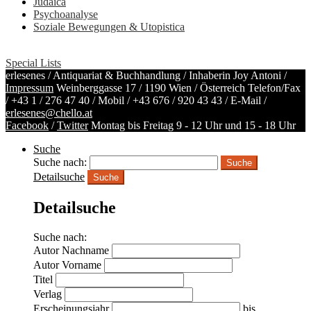
Judaica
Psychoanalyse
Soziale Bewegungen & Utopistica
Special Lists
erlesenes / Antiquariat & Buchhandlung / Inhaberin Joy Antoni /
Impressum
Weinberggasse 17 / 1190 Wien / Österreich
Telefon/Fax
/
+43 1 / 276 47 40
/ Mobil /
+43 676 / 920 43 43
/ E-Mail /
erlesenes@chello.at
Facebook
/
Twitter
Montag bis Freitag 9 - 12 Uhr und 15 - 18 Uhr
Suche
Suche nach:
Detailsuche
Suche
Detailsuche
Suche nach:
Autor Nachname
Autor Vorname
Titel
Verlag
Erscheinungsjahr
bis