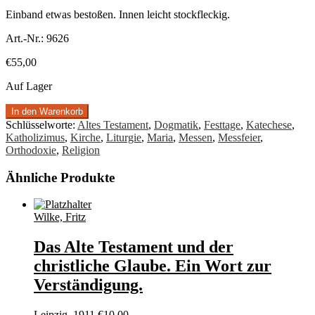
Einband etwas bestoßen. Innen leicht stockfleckig.
Art.-Nr.:
9626
€
55,00
Auf Lager
In den Warenkorb
Schlüsselworte:
Altes Testament
,
Dogmatik
,
Festtage
,
Katechese
,
Katholizimus
,
Kirche
,
Liturgie
,
Maria
,
Messen
,
Messfeier
,
Orthodoxie
,
Religion
Ähnliche Produkte
Wilke, Fritz
Das Alte Testament und der
christliche Glaube. Ein Wort zur
Verständigung.
Leipzig, 1911
€
10,00