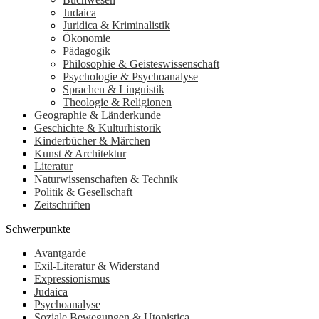
Judaica
Juridica & Kriminalistik
Ökonomie
Pädagogik
Philosophie & Geisteswissenschaft
Psychologie & Psychoanalyse
Sprachen & Linguistik
Theologie & Religionen
Geographie & Länderkunde
Geschichte & Kulturhistorik
Kinderbücher & Märchen
Kunst & Architektur
Literatur
Naturwissenschaften & Technik
Politik & Gesellschaft
Zeitschriften
Schwerpunkte
Avantgarde
Exil-Literatur & Widerstand
Expressionismus
Judaica
Psychoanalyse
Soziale Bewegungen & Utopistica