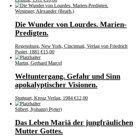
Weninger, Alexander (Bearb.)
Die Wunder von Lourdes. Marien-
Predigten.
Regensburg, New York, Cincinnati, Verlag von Friedrich
Pustet, 1881
€
15,00
Martin, Gerhard Marcel
Weltuntergang. Gefahr und Sinn
apokalyptischer Visionen.
Stuttgart, Kreuz Verlag, 1984
€
12,00
Silbert, J(ohann) P(eter)
Das Leben Mariä der jungfräulichen
Mutter Gottes.