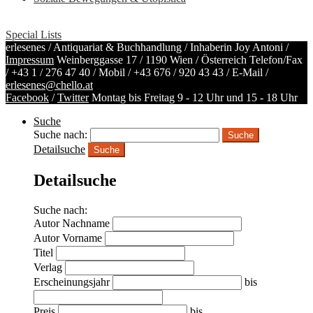
Special Lists
erlesenes / Antiquariat & Buchhandlung / Inhaberin Joy Antoni /
Impressum
Weinberggasse 17 / 1190 Wien / Österreich
Telefon/Fax
/
+43 1 / 276 47 40
/ Mobil /
+43 676 / 920 43 43
/ E-Mail /
erlesenes@chello.at
Facebook
/
Twitter
Montag bis Freitag 9 - 12 Uhr und 15 - 18 Uhr
Suche
Suche nach:
Detailsuche
Suche
Detailsuche
Suche nach:
Autor Nachname
Autor Vorname
Titel
Verlag
Erscheinungsjahr
bis
Preis
bis