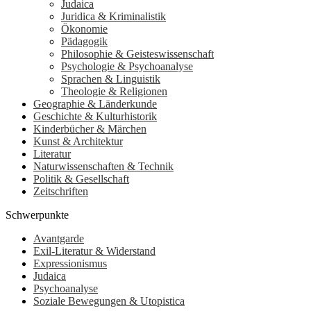
Judaica
Juridica & Kriminalistik
Ökonomie
Pädagogik
Philosophie & Geisteswissenschaft
Psychologie & Psychoanalyse
Sprachen & Linguistik
Theologie & Religionen
Geographie & Länderkunde
Geschichte & Kulturhistorik
Kinderbücher & Märchen
Kunst & Architektur
Literatur
Naturwissenschaften & Technik
Politik & Gesellschaft
Zeitschriften
Schwerpunkte
Avantgarde
Exil-Literatur & Widerstand
Expressionismus
Judaica
Psychoanalyse
Soziale Bewegungen & Utopistica