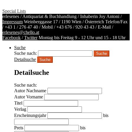
Special Lists
erlesenes / Antiquariat & Buchhandlung / Inhaberin Joy Antoni /
Impressum
Weinberggasse 17 / 1190 Wien / Österreich
Telefon/Fax
/
+43 1 / 276 47 40
/ Mobil /
+43 676 / 920 43 43
/ E-Mail /
erlesenes@chello.at
Facebook
/
Twitter
Montag bis Freitag 9 - 12 Uhr und 15 - 18 Uhr
Suche
Suche nach:
Detailsuche
Suche
Detailsuche
Suche nach:
Autor Nachname
Autor Vorname
Titel
Verlag
Erscheinungsjahr
bis
Preis
bis