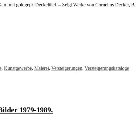
Kart. mit goldgepr. Deckeltitel. – Zeigt Werke von Cornelius Decker, B
e
,
Kunstgewerbe
,
Malerei
,
Versteigerungen
,
Versteigerungskataloge
Bilder 1979-1989.