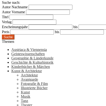
Suche nach:
Autor Nachname
Autor Vorname
Titel
Verlag
Erscheinungsjahr
bis
Preis
bis
Suche
Themen
Austriaca & Viennensia
Geisteswissenschaften
Geographie & Länderkunde
Geschichte & Kulturhistorik
Kinderbücher & Märchen
Kunst & Architektur
Architektur
Avantgarde
Fotografie & Film
Illustrierte Bücher
Kunst
Musik
Tanz
Theater