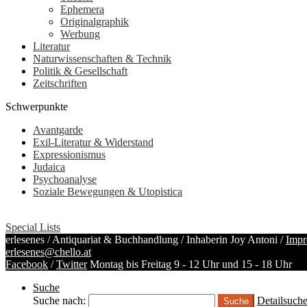
Ephemera
Originalgraphik
Werbung
Literatur
Naturwissenschaften & Technik
Politik & Gesellschaft
Zeitschriften
Schwerpunkte
Avantgarde
Exil-Literatur & Widerstand
Expressionismus
Judaica
Psychoanalyse
Soziale Bewegungen & Utopistica
Special Lists
erlesenes / Antiquariat & Buchhandlung / Inhaberin Joy Antoni /
Impr
erlesenes@chello.at
Facebook
/
Twitter
Montag bis Freitag 9 - 12 Uhr und 15 - 18 Uhr
Suche
Suche nach:
Detailsuch