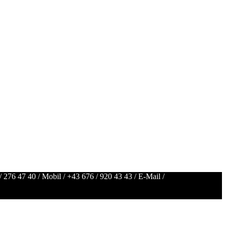
/ 276 47 40
/ Mobil /
+43 676 / 920 43 43
/ E-Mail /