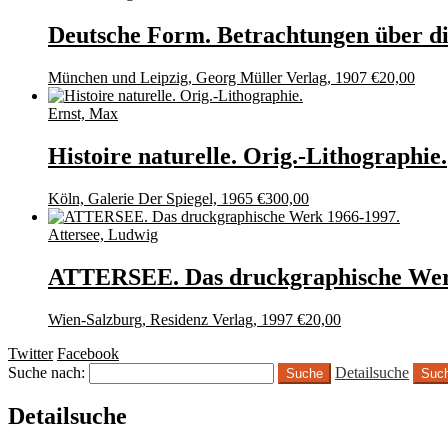
Deutsche Form. Betrachtungen über di
München und Leipzig, Georg Müller Verlag, 1907
€
20,00
Ernst, Max
Histoire naturelle. Orig.-Lithographie.
Köln, Galerie Der Spiegel, 1965
€
300,00
Attersee, Ludwig
ATTERSEE. Das druckgraphische Wer
Wien-Salzburg, Residenz Verlag, 1997
€
20,00
Twitter
Facebook
Suche nach:
Detailsuche
Suc
Detailsuche