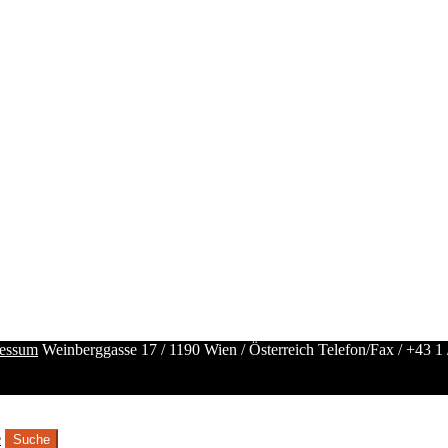
essum
Weinberggasse 17 / 1190 Wien / Österreich
Telefon/Fax /
+43 1 
e
Suche