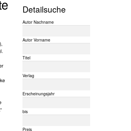
te
Detailsuche
Suche nach:
Autor Nachname
Autor Vorname
),
l.
Titel
er
Verlag
nke
Erscheinungsjahr
e
“
bis
Preis