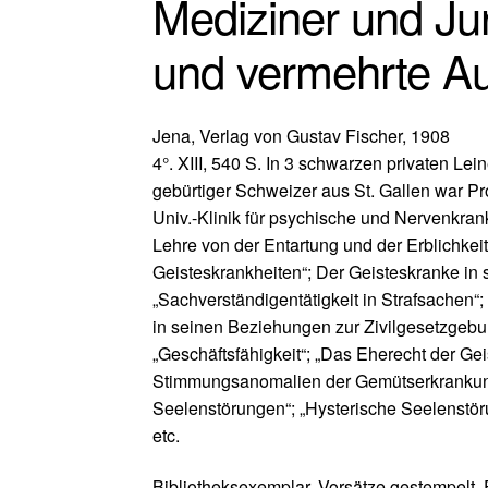
Mediziner und Jur
und vermehrte Au
Jena, Verlag von Gustav Fischer, 1908
4°. XIII, 540 S. In 3 schwarzen privaten 
gebürtiger Schweizer aus St. Gallen war Pro
Univ.-Klinik für psychische und Nervenkrank
Lehre von der Entartung und der Erblichkei
Geisteskrankheiten“; Der Geisteskranke in
„Sachverständigentätigkeit in Strafsachen
in seinen Beziehungen zur Zivilgesetzgebu
„Geschäftsfähigkeit“; „Das Eherecht der Geis
Stimmungsanomalien der Gemütserkrankunge
Seelenstörungen“; „Hysterische Seelenstör
etc.
Bibliotheksexemplar. Vorsätze gestempelt.