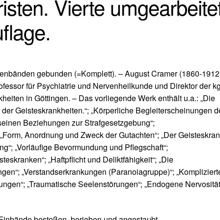
isten. Vierte umgearbeite
flage.
Leinenbänden gebunden (=Komplett). – August Cramer (1860-1912
fessor für Psychiatrie und Nervenheilkunde und Direktor der kg
heiten in Göttingen. – Das vorliegende Werk enthält u.a.: „Die
t der Geisteskrankheiten.“; „Körperliche Begleiterscheinungen d
 seinen Beziehungen zur Strafgesetzgebung“;
“; „Form, Anordnung und Zweck der Gutachten“; „Der Geisteskra
ng“; „Vorläufige Bevormundung und Pflegschaft“;
teskranken“; „Haftpflicht und Deliktfähigkeit“; „Die
n“; „Verstandserkrankungen (Paranoiagruppe)“; „Kompliziert
ungen“; „Traumatische Seelenstörungen“; „Endogene Nervosität
 Einbände bestoßen, berieben und angestaubt.