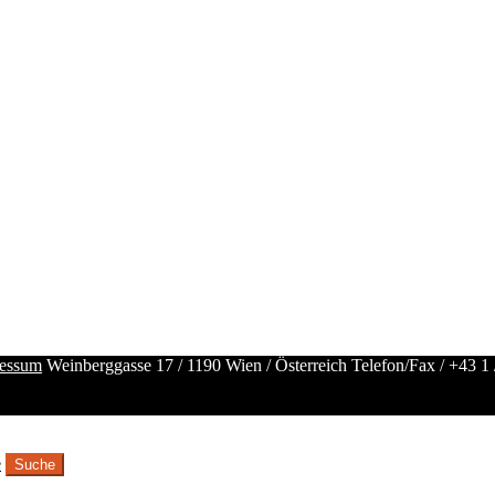
essum
Weinberggasse 17 / 1190 Wien / Österreich
Telefon/Fax /
+43 1 
e
Suche