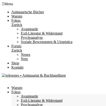
Menu
Antiquarische Bücher
Warum
Fokus
Zurück
Avantgarde
Exil-Literatur & Widerstand
Psychoanalyse
Soziale Bewegungen & Utopistica
Forum
Zurück
Neues
Netz
Shop
Kontakt
Warum
Fokus
Avantgarde
Exil-Literatur & Widerstand
Psychoanalyse