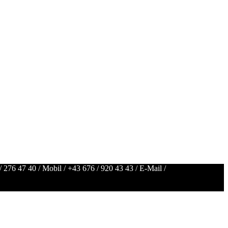
/ 276 47 40
/ Mobil /
+43 676 / 920 43 43
/ E-Mail /