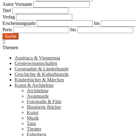
Autor Vorname
Titel
Verlag
Erscheinungsjahr
bis
Preis
bis
Suche
Themen
Austriaca & Viennensia
Geisteswissenschaften
Geographie & Länderkunde
Geschichte & Kulturhistorik
Kinderbücher & Märchen
Kunst & Architektur
Architektur
Avantgarde
Fotografie & Film
Illustrierte Bücher
Kunst
Musik
Tanz
Theater
Ephemera