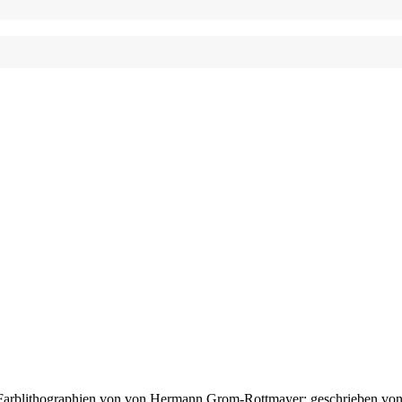
ge Farblithographien von von Hermann Grom-Rottmayer; geschrieben vo