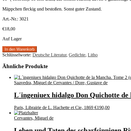
Mäppchen fleckig und bestoßen. Sonst guter Zustand.
Art.-Nr.:
3021
€
18,00
Auf Lager
In den Warenkorb
Schlüsselworte:
Deutsche Literatur
,
Gedichte
,
Litho
Ähnliche Produkte
Saavedra, Miguel de Cervantes / Dore, Gustave de
L´ingeniuex hidalgo Don Quichotte de 
Paris, Librairie de L. Hachette et Cie, 1869
€
190,00
Cervantes, Miguel de
Leben und Taten des scharfsinnigen Rit