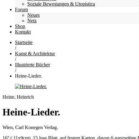
Soziale Bewegungen & Utopistica
Forum
Neues
Netz
Shop
Kontakt
Startseite
/
Kunst & Architektur
/
Illustrierte Bücher
/
Heine-Lieder.
Heine, Heinrich
Heine-Lieder.
Wien, Carl Konegen Verlag.
16° ( 11x9cm). 15 lose Blatt, auf festem Karton, davon 6 ganzseiti