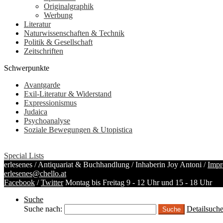
Originalgraphik
Werbung
Literatur
Naturwissenschaften & Technik
Politik & Gesellschaft
Zeitschriften
Schwerpunkte
Avantgarde
Exil-Literatur & Widerstand
Expressionismus
Judaica
Psychoanalyse
Soziale Bewegungen & Utopistica
Special Lists
erlesenes / Antiquariat & Buchhandlung / Inhaberin Joy Antoni /
Impr
erlesenes@chello.at
Facebook
/
Twitter
Montag bis Freitag 9 - 12 Uhr und 15 - 18 Uhr
Suche
Suche nach:
Detailsuch