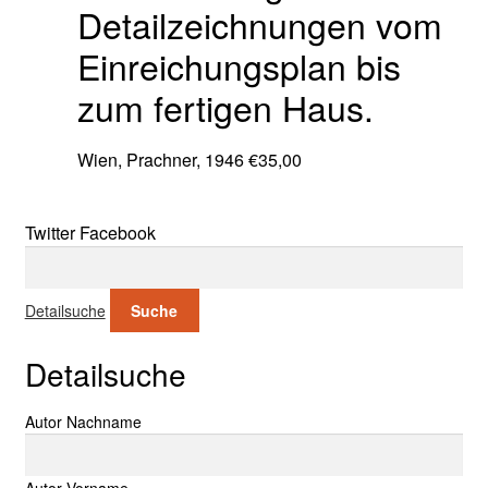
Detailzeichnungen vom
Einreichungsplan bis
zum fertigen Haus.
Wien, Prachner, 1946
€
35,00
Twitter
Facebook
Suche nach:
Detailsuche
Suche
Detailsuche
Suche nach:
Autor Nachname
Autor Vorname