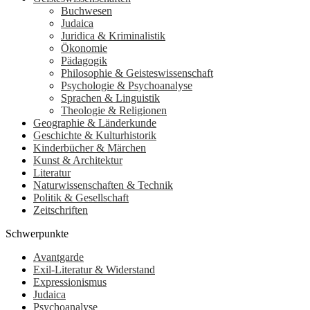
Buchwesen
Judaica
Juridica & Kriminalistik
Ökonomie
Pädagogik
Philosophie & Geisteswissenschaft
Psychologie & Psychoanalyse
Sprachen & Linguistik
Theologie & Religionen
Geographie & Länderkunde
Geschichte & Kulturhistorik
Kinderbücher & Märchen
Kunst & Architektur
Literatur
Naturwissenschaften & Technik
Politik & Gesellschaft
Zeitschriften
Schwerpunkte
Avantgarde
Exil-Literatur & Widerstand
Expressionismus
Judaica
Psychoanalyse