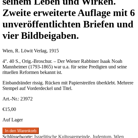
seinem Leben und Wirken.
Zweite erweiterte Auflage mit 6
unveröffentlichten Briefen und
vier Bildbeigaben.
Wien, R. Löwit Verlag, 1915
4°. 40 S., Orig.-Broschur. – Der Wiener Rabbiner Isaak Noah
Mannheimer (1793-1865) war u.a. für seine Predigten und seine
rituellen Reformen bekannt ist.
Einbandränder rissig. Rücken mit Papierstreifen überklebt. Mehrere
Stempel auf Vorderdeckel und Titel.
Art.-Nr.:
23972
€
15,00
Auf Lager
In den Warenkorb
Schlüsselworte:
Israelitische Kultusgemeinde
,
Judentum
,
Wien