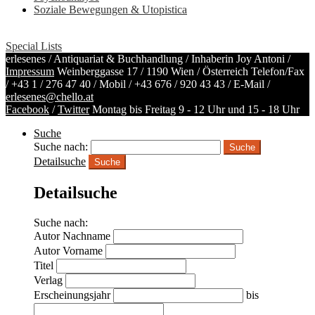
Soziale Bewegungen & Utopistica
Special Lists
erlesenes / Antiquariat & Buchhandlung / Inhaberin Joy Antoni /
Impressum
Weinberggasse 17 / 1190 Wien / Österreich
Telefon/Fax
/
+43 1 / 276 47 40
/ Mobil /
+43 676 / 920 43 43
/ E-Mail /
erlesenes@chello.at
Facebook
/
Twitter
Montag bis Freitag 9 - 12 Uhr und 15 - 18 Uhr
Suche
Suche nach:
Detailsuche
Suche
Detailsuche
Suche nach:
Autor Nachname
Autor Vorname
Titel
Verlag
Erscheinungsjahr
bis