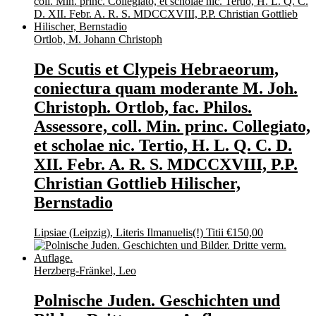
Ortlob, M. Johann Christoph
De Scutis et Clypeis Hebraeorum,
coniectura quam moderante M. Joh.
Christoph. Ortlob, fac. Philos.
Assessore, coll. Min. princ. Collegiato,
et scholae nic. Tertio, H. L. Q. C. D.
XII. Febr. A. R. S. MDCCXVIII, P.P.
Christian Gottlieb Hilischer,
Bernstadio
Lipsiae (Leipzig), Literis Ilmanuelis(!) Titii
€
150,00
Herzberg-Fränkel, Leo
Polnische Juden. Geschichten und