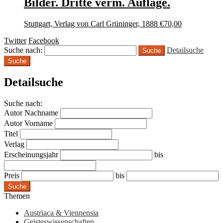
Bilder. Dritte verm. Auflage.
Stuttgart, Verlag von Carl Grüninger, 1888
€
70,00
Twitter
Facebook
Suche nach:
Detailsuche
Suche
Detailsuche
Suche nach:
Autor Nachname
Autor Vorname
Titel
Verlag
Erscheinungsjahr
bis
Preis
bis
Suche
Themen
Austriaca & Viennensia
Geisteswissenschaften