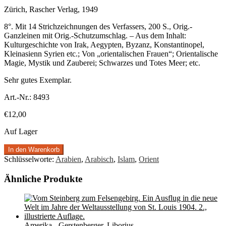
Zürich, Rascher Verlag, 1949
8°. Mit 14 Strichzeichnungen des Verfassers, 200 S., Orig.-
Ganzleinen mit Orig.-Schutzumschlag. – Aus dem Inhalt:
Kulturgeschichte von Irak, Aegypten, Byzanz, Konstantinopel,
Kleinasienn Syrien etc.; Von „orientalischen Frauen“; Orientalische
Magie, Mystik und Zauberei; Schwarzes und Totes Meer; etc.
Sehr gutes Exemplar.
Art.-Nr.:
8493
€
12,00
Auf Lager
In den Warenkorb
Schlüsselworte:
Arabien
,
Arabisch
,
Islam
,
Orient
Ähnliche Produkte
Amerika - Gerstenberger, Liborius