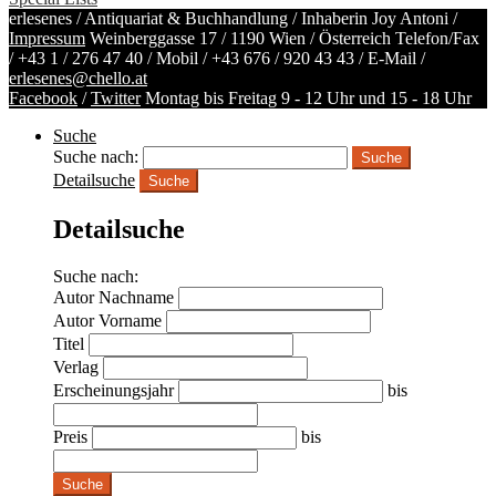
erlesenes / Antiquariat & Buchhandlung / Inhaberin Joy Antoni /
Impressum
Weinberggasse 17 / 1190 Wien / Österreich
Telefon/Fax
/
+43 1 / 276 47 40
/ Mobil /
+43 676 / 920 43 43
/ E-Mail /
erlesenes@chello.at
Facebook
/
Twitter
Montag bis Freitag 9 - 12 Uhr und 15 - 18 Uhr
Suche
Suche nach:
Detailsuche
Suche
Detailsuche
Suche nach:
Autor Nachname
Autor Vorname
Titel
Verlag
Erscheinungsjahr
bis
Preis
bis
Suche