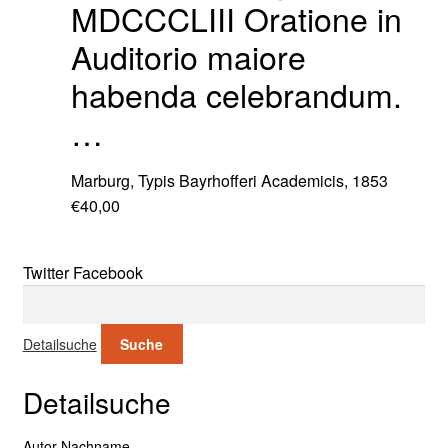
MDCCCLIII Oratione in
Auditorio maiore
habenda celebrandum.
…
Marburg, Typis Bayrhofferi Academicis, 1853
€
40,00
Twitter
Facebook
Suche nach:
Detailsuche
Suche
Detailsuche
Suche nach:
Autor Nachname