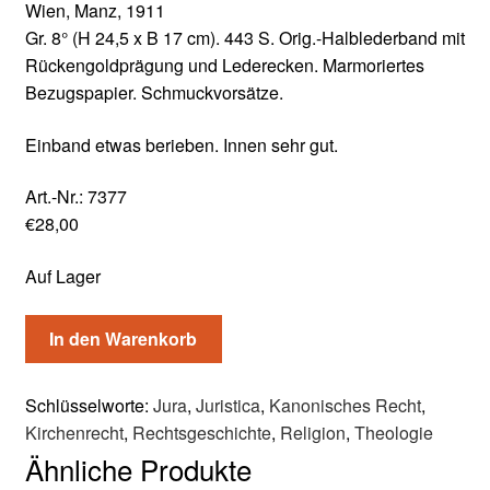
Wien, Manz, 1911
Gr. 8° (H 24,5 x B 17 cm). 443 S. Orig.-Halblederband mit
Rückengoldprägung und Lederecken. Marmoriertes
Bezugspapier. Schmuckvorsätze.
Einband etwas berieben. Innen sehr gut.
Art.-Nr.:
7377
€
28,00
Auf Lager
In den Warenkorb
Schlüsselworte:
Jura
,
Juristica
,
Kanonisches Recht
,
Kirchenrecht
,
Rechtsgeschichte
,
Religion
,
Theologie
Ähnliche Produkte