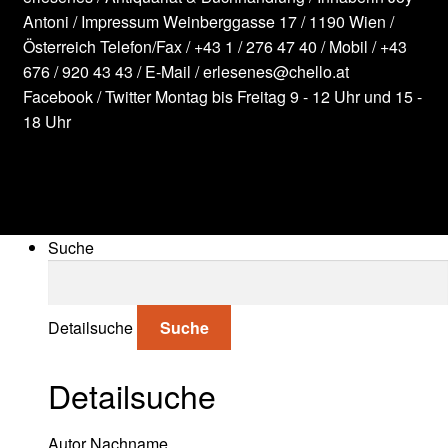
Antoni /
Impressum
Weinberggasse 17 / 1190 Wien /
Österreich
Telefon/Fax /
+43 1 / 276 47 40
/ Mobil /
+43
676 / 920 43 43
/ E-Mail /
erlesenes@chello.at
Facebook
/
Twitter
Montag bis Freitag 9 - 12 Uhr und 15 -
18 Uhr
Suche
Suche nach:
Detailsuche
Suche
Detailsuche
Suche nach:
Autor Nachname