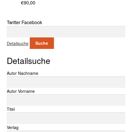
€
90,00
Twitter
Facebook
Suche nach:
Detailsuche
Suche
Detailsuche
Suche nach:
Autor Nachname
Autor Vorname
Titel
Verlag