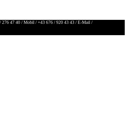
/ 276 47 40
/ Mobil /
+43 676 / 920 43 43
/ E-Mail /