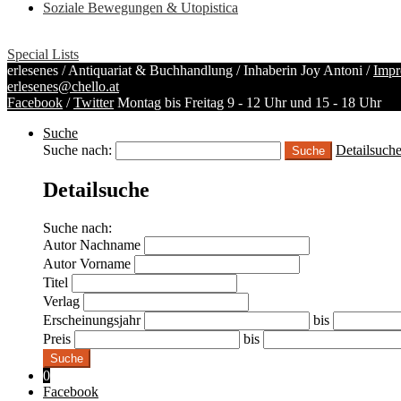
Soziale Bewegungen & Utopistica
Special Lists
erlesenes / Antiquariat & Buchhandlung / Inhaberin Joy Antoni /
Impr
erlesenes@chello.at
Facebook
/
Twitter
Montag bis Freitag 9 - 12 Uhr und 15 - 18 Uhr
Suche
Suche nach:
Detailsuch
Detailsuche
Suche nach:
Autor Nachname
Autor Vorname
Titel
Verlag
Erscheinungsjahr
bis
Preis
bis
Suche
0
Facebook