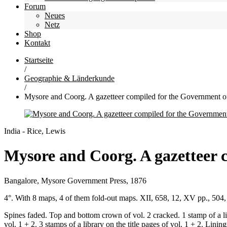
Forum
Neues
Netz
Shop
Kontakt
Startseite
/
Geographie & Länderkunde
/
Mysore and Coorg. A gazetteer compiled for the Government of 
India - Rice, Lewis
Mysore and Coorg. A gazetteer c
Bangalore, Mysore Government Press, 1876
4°. With 8 maps, 4 of them fold-out maps. XII, 658, 12, XV pp., 504, 1
Spines faded. Top and bottom crown of vol. 2 cracked. 1 stamp of a libr
vol. 1 + 2. 3 stamps of a library on the title pages of vol. 1 + 2. Linin