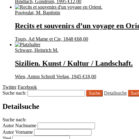
Bindlach, Gondrom, 1995
€
12,00
Poujoulat, M. Baptistin
Recits et souvenirs d’un voyage en Ori
Tours, Ad Mame et Cie, 1848
€
68,00
Schwarz, Heinrich M.
Sizilien. Kunst / Kultur / Landschaft.
Wien, Anton Schroll Verlag, 1945
€
18,00
Twitter
Facebook
Suche nach:
Detailsuche
Suc
Detailsuche
Suche nach:
Autor Nachname
Autor Vorname
Titel