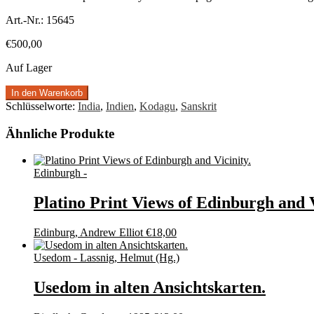
Art.-Nr.:
15645
€
500,00
Auf Lager
In den Warenkorb
Schlüsselworte:
India
,
Indien
,
Kodagu
,
Sanskrit
Ähnliche Produkte
Edinburgh -
Platino Print Views of Edinburgh and V
Edinburg, Andrew Elliot
€
18,00
Usedom - Lassnig, Helmut (Hg.)
Usedom in alten Ansichtskarten.