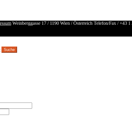
essum
Weinberggasse 17 / 1190 Wien / Österreich
Telefon/Fax /
+43 1 
e
Suche