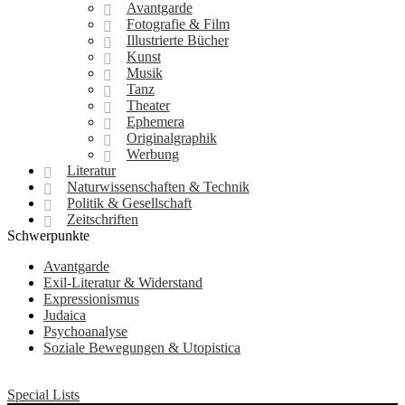
Avantgarde
Fotografie & Film
Illustrierte Bücher
Kunst
Musik
Tanz
Theater
Ephemera
Originalgraphik
Werbung
Literatur
Naturwissenschaften & Technik
Politik & Gesellschaft
Zeitschriften
Schwerpunkte
Avantgarde
Exil-Literatur & Widerstand
Expressionismus
Judaica
Psychoanalyse
Soziale Bewegungen & Utopistica
Special Lists