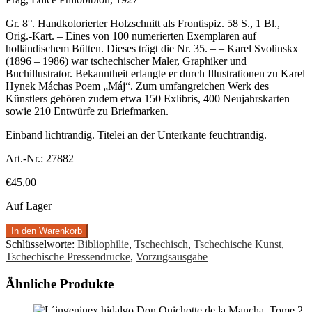
Gr. 8°. Handkolorierter Holzschnitt als Frontispiz. 58 S., 1 Bl.,
Orig.-Kart. – Eines von 100 numerierten Exemplaren auf
holländischem Bütten. Dieses trägt die Nr. 35. – – Karel Svolinskx
(1896 – 1986) war tschechischer Maler, Graphiker und
Buchillustrator. Bekanntheit erlangte er durch Illustrationen zu Karel
Hynek Máchas Poem „Máj“. Zum umfangreichen Werk des
Künstlers gehören zudem etwa 150 Exlibris, 400 Neujahrskarten
sowie 210 Entwürfe zu Briefmarken.
Einband lichtrandig. Titelei an der Unterkante feuchtrandig.
Art.-Nr.:
27882
€
45,00
Auf Lager
In den Warenkorb
Schlüsselworte:
Bibliophilie
,
Tschechisch
,
Tschechische Kunst
,
Tschechische Pressendrucke
,
Vorzugsausgabe
Ähnliche Produkte