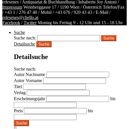
erlesenes / Antiquariat & Buchhandlung / Inhaberin Joy Antoni /
Impressum
Weinberggasse 17 / 1190 Wien / Österreich
Telefon/Fax
/
+43 1 / 276 47 40
/ Mobil /
+43 676 / 920 43 43
/ E-Mail /
erlesenes@chello.at
Facebook
/
Twitter
Montag bis Freitag 9 - 12 Uhr und 15 - 18 Uhr
Suche
Suche nach:
Detailsuche
Suche
Detailsuche
Suche nach:
Autor Nachname
Autor Vorname
Titel
Verlag
Erscheinungsjahr
bis
Preis
bis
Suche