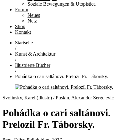
Soziale Bewegungen & Utopistica
Forum
Neues
Netz
Shop
Kontakt
Startseite
/
Kunst & Architektur
/
Illustrierte Bücher
/
Pohádka o cari saltánovi. Prelozil Fr. Táborsky.
Svolinsky, Karel (Illustr.) / Puskin, Alexander Sergejevic
Pohádka o cari saltánovi.
Prelozil Fr. Táborsky.
Prag, Edice Philobiblon, 1927