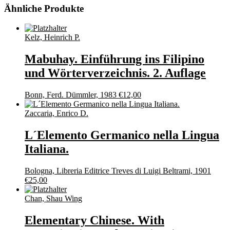
Ähnliche Produkte
Kelz, Heinrich P.
Mabuhay. Einführung ins Filipino
und Wörterverzeichnis. 2. Auflage
Bonn, Ferd. Dümmler, 1983
€
12,00
Zaccaria, Enrico D.
L´Elemento Germanico nella Lingua
Italiana.
Bologna, Libreria Editrice Treves di Luigi Beltrami, 1901
€
25,00
Chan, Shau Wing
Elementary Chinese. With