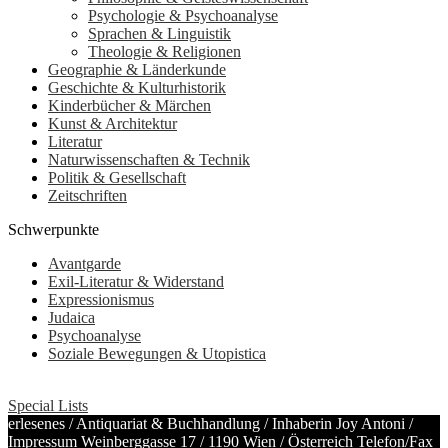
Psychologie & Psychoanalyse
Sprachen & Linguistik
Theologie & Religionen
Geographie & Länderkunde
Geschichte & Kulturhistorik
Kinderbücher & Märchen
Kunst & Architektur
Literatur
Naturwissenschaften & Technik
Politik & Gesellschaft
Zeitschriften
Schwerpunkte
Avantgarde
Exil-Literatur & Widerstand
Expressionismus
Judaica
Psychoanalyse
Soziale Bewegungen & Utopistica
Special Lists
erlesenes / Antiquariat & Buchhandlung / Inhaberin Joy Antoni /
Impressum
Weinberggasse 17 / 1190 Wien / Österreich
Telefon/Fax