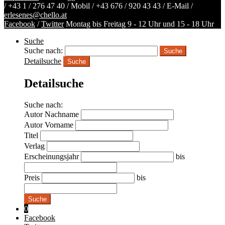
/
+43 1 / 276 47 40
/ Mobil /
+43 676 / 920 43 43
/ E-Mail /
erlesenes@chello.at
Facebook
/
Twitter
Montag bis Freitag 9 - 12 Uhr und 15 - 18 Uhr
Suche
Suche nach:
Detailsuche
Suche
Detailsuche
Suche nach:
Autor Nachname
Autor Vorname
Titel
Verlag
Erscheinungsjahr
bis
Preis
bis
Suche
0
Facebook