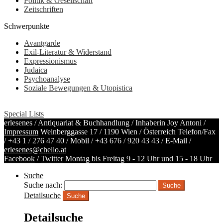
Politik & Gesellschaft
Zeitschriften
Schwerpunkte
Avantgarde
Exil-Literatur & Widerstand
Expressionismus
Judaica
Psychoanalyse
Soziale Bewegungen & Utopistica
Special Lists
erlesenes / Antiquariat & Buchhandlung / Inhaberin Joy Antoni /
Impressum
Weinberggasse 17 / 1190 Wien / Österreich
Telefon/Fax
/
+43 1 / 276 47 40
/ Mobil /
+43 676 / 920 43 43
/ E-Mail /
erlesenes@chello.at
Facebook
/
Twitter
Montag bis Freitag 9 - 12 Uhr und 15 - 18 Uhr
Suche
Suche nach:
Detailsuche
Suche
Detailsuche