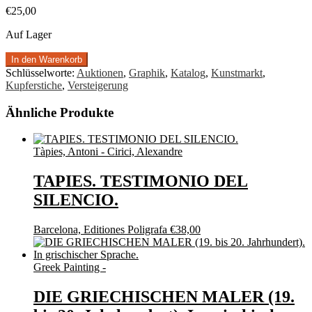
€
25,00
Auf Lager
In den Warenkorb
Schlüsselworte:
Auktionen
,
Graphik
,
Katalog
,
Kunstmarkt
,
Kupferstiche
,
Versteigerung
Ähnliche Produkte
Tàpies, Antoni - Cirici, Alexandre
TAPIES. TESTIMONIO DEL
SILENCIO.
Barcelona, Editiones Poligrafa
€
38,00
Greek Painting -
DIE GRIECHISCHEN MALER (19.