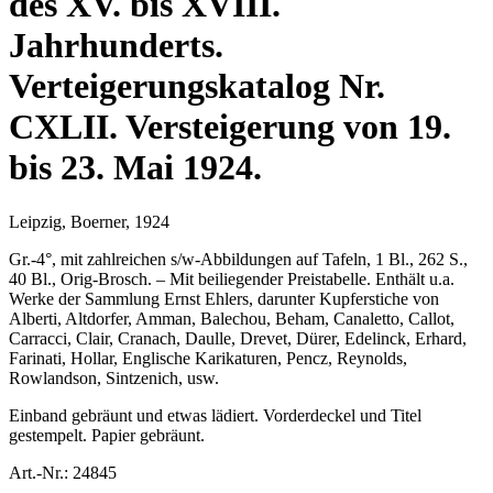
des XV. bis XVIII.
Jahrhunderts.
Verteigerungskatalog Nr.
CXLII. Versteigerung von 19.
bis 23. Mai 1924.
Leipzig, Boerner, 1924
Gr.-4°, mit zahlreichen s/w-Abbildungen auf Tafeln, 1 Bl., 262 S.,
40 Bl., Orig-Brosch. – Mit beiliegender Preistabelle. Enthält u.a.
Werke der Sammlung Ernst Ehlers, darunter Kupferstiche von
Alberti, Altdorfer, Amman, Balechou, Beham, Canaletto, Callot,
Carracci, Clair, Cranach, Daulle, Drevet, Dürer, Edelinck, Erhard,
Farinati, Hollar, Englische Karikaturen, Pencz, Reynolds,
Rowlandson, Sintzenich, usw.
Einband gebräunt und etwas lädiert. Vorderdeckel und Titel
gestempelt. Papier gebräunt.
Art.-Nr.:
24845