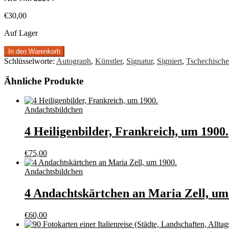
€
30,00
Auf Lager
In den Warenkorb
Schlüsselworte:
Autograph
,
Künstler
,
Signatur
,
Signiert
,
Tschechische
Ähnliche Produkte
Andachtsbildchen
4 Heiligenbilder, Frankreich, um 1900.
€
75,00
Andachtsbildchen
4 Andachtskärtchen an Maria Zell, um
€
60,00