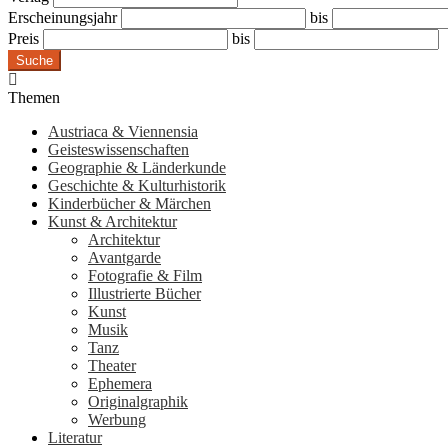
Erscheinungsjahr
bis
Preis
bis
Suche
Themen
Austriaca & Viennensia
Geisteswissenschaften
Geographie & Länderkunde
Geschichte & Kulturhistorik
Kinderbücher & Märchen
Kunst & Architektur
Architektur
Avantgarde
Fotografie & Film
Illustrierte Bücher
Kunst
Musik
Tanz
Theater
Ephemera
Originalgraphik
Werbung
Literatur