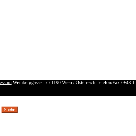
essum
Weinberggasse 17 / 1190 Wien / Österreich
Telefon/Fax /
+43 1 
e
Suche