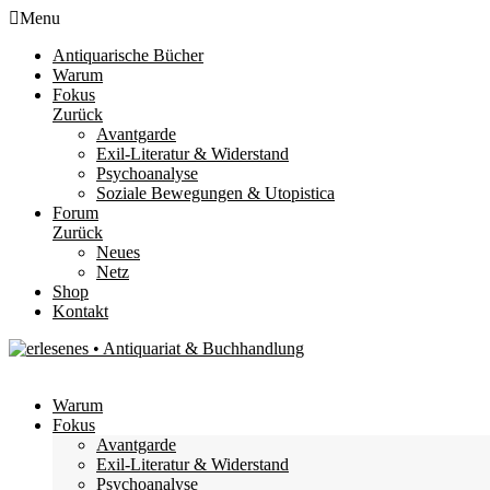
Menu
Antiquarische Bücher
Warum
Fokus
Zurück
Avantgarde
Exil-Literatur & Widerstand
Psychoanalyse
Soziale Bewegungen & Utopistica
Forum
Zurück
Neues
Netz
Shop
Kontakt
Warum
Fokus
Avantgarde
Exil-Literatur & Widerstand
Psychoanalyse