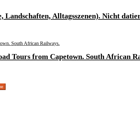
te, Landschaften, Alltagsszenen). Nicht dati
oad Tours from Capetown. South African Ra
he