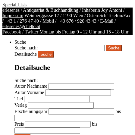
Special Lists
erlesenes / Antiquariat & Buchhandlung / Inhaberin Joy Antoni /
Impressum
Weinberggasse 17 / 1190 Wien / Österreich
Telefon/Fax
/
+43 1 / 276 47 40
/ Mobil /
+43 676 / 920 43 43
/ E-Mail /
erlesenes@chello.at
Facebook
/
Twitter
Montag bis Freitag 9 - 12 Uhr und 15 - 18 Uhr
Suche
Suche nach:
Detailsuche
Suche
Detailsuche
Suche nach:
Autor Nachname
Autor Vorname
Titel
Verlag
Erscheinungsjahr
bis
Preis
bis