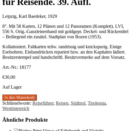
für Reisende. 39. Aufl.
Leipzig, Karl Baedeker, 1929
8°. Mit 58 Karten, 12 Plänen und 12 Panoramen (Komplett). LVI,
556 S. Orig.-Ganzleinenband mit goldgepr. Deckel- und Rückentitel
– Beiliegend ein zusätzl. Stadtplan von Bozen (1953).
Kollationiert. Faltkarten teilw. randrissig und knickspurig. Einige
Eselsohren. Einbandrücken repariert bzw. an den Kapitalen lädiert.
Besitzerstempel und handschriftl. Besitzvermerke auf dem Vorsatz.
Art.-Nr.:
18177
€
30,00
Auf Lager
In den Warenkorb
Schlüsselworte:
Reiseführer
,
Reisen
,
Südtirol
,
Tirolensia
,
Westösterreich
Ähnliche Produkte