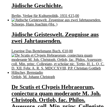
Jüdische Geschichte.
Berlin, Verlag für Kulturpolitik, 1931
€
15,00
Schoeps, Hans Joachim (Hg. )
Jüdische Geisteswelt. Zeugnisse aus
zwei Jahrtausenden.
Lesering Das Bertelsmann Buch.
€
10,00
Ortlob, M. Johann Christoph
De Scutis et Clypeis Hebraeorum,
coniectura quam moderante M. Joh.
Christoph. Ortlob, fac. Philos.
Assessore, coll. Min. princ. Collegiato,