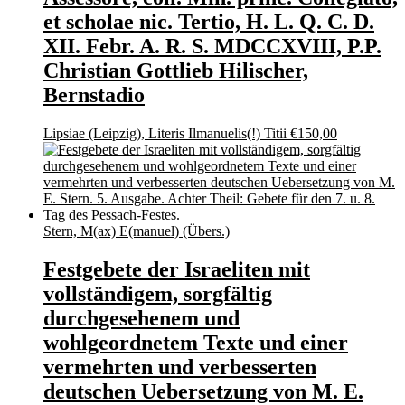
et scholae nic. Tertio, H. L. Q. C. D.
XII. Febr. A. R. S. MDCCXVIII, P.P.
Christian Gottlieb Hilischer,
Bernstadio
Lipsiae (Leipzig), Literis Ilmanuelis(!) Titii
€
150,00
Stern, M(ax) E(manuel) (Übers.)
Festgebete der Israeliten mit
vollständigem, sorgfältig
durchgesehenem und
wohlgeordnetem Texte und einer
vermehrten und verbesserten
deutschen Uebersetzung von M. E.