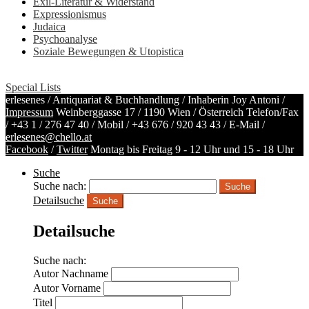
Exil-Literatur & Widerstand
Expressionismus
Judaica
Psychoanalyse
Soziale Bewegungen & Utopistica
Special Lists
erlesenes / Antiquariat & Buchhandlung / Inhaberin Joy Antoni /
Impressum
Weinberggasse 17 / 1190 Wien / Österreich
Telefon/Fax
/
+43 1 / 276 47 40
/ Mobil /
+43 676 / 920 43 43
/ E-Mail /
erlesenes@chello.at
Facebook
/
Twitter
Montag bis Freitag 9 - 12 Uhr und 15 - 18 Uhr
Suche
Suche nach:
Detailsuche
Suche
Detailsuche
Suche nach:
Autor Nachname
Autor Vorname
Titel