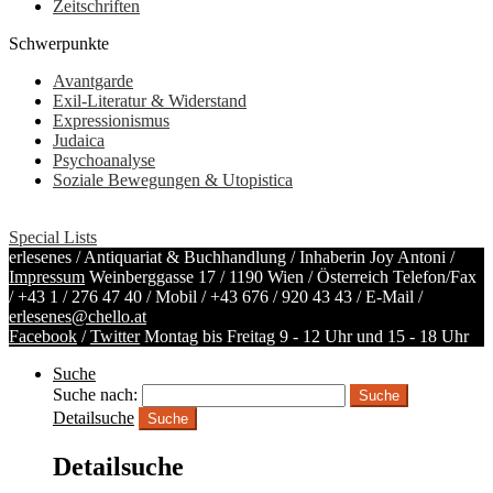
Zeitschriften
Schwerpunkte
Avantgarde
Exil-Literatur & Widerstand
Expressionismus
Judaica
Psychoanalyse
Soziale Bewegungen & Utopistica
Special Lists
erlesenes / Antiquariat & Buchhandlung / Inhaberin Joy Antoni /
Impressum
Weinberggasse 17 / 1190 Wien / Österreich
Telefon/Fax
/
+43 1 / 276 47 40
/ Mobil /
+43 676 / 920 43 43
/ E-Mail /
erlesenes@chello.at
Facebook
/
Twitter
Montag bis Freitag 9 - 12 Uhr und 15 - 18 Uhr
Suche
Suche nach:
Detailsuche
Suche
Detailsuche