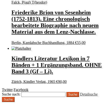
Falck, P(aul) T(heodor)
Friederike Brion von Sesenheim
(1752-1813). Eine chronologisch
bearbeitete Biographie nach neuem
Material aus dem Lenz-Nachlasse.
Berlin, Kamlahsche Buchhandlung, 1884
€
55,00
Kindlers Literatur Lexikon in 7
Bänden + 1 Ergänzungsband. OHNE
Band 3 (Gf – Li).
Zürich, Kindler Verlag, 1965
€
90,00
Twitter
Facebook
Suche nach:
Detailsuche
Suche