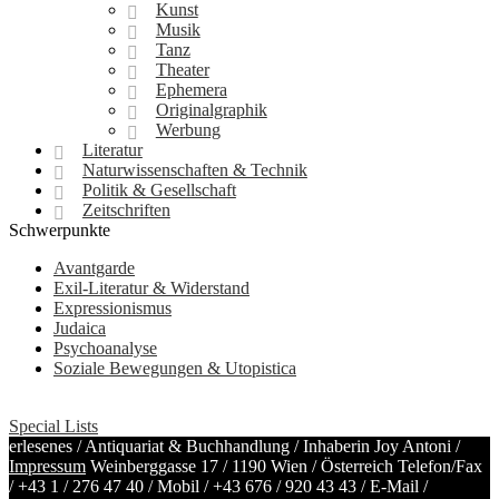
Kunst
Musik
Tanz
Theater
Ephemera
Originalgraphik
Werbung
Literatur
Naturwissenschaften & Technik
Politik & Gesellschaft
Zeitschriften
Schwerpunkte
Avantgarde
Exil-Literatur & Widerstand
Expressionismus
Judaica
Psychoanalyse
Soziale Bewegungen & Utopistica
Special Lists
erlesenes / Antiquariat & Buchhandlung / Inhaberin Joy Antoni /
Impressum
Weinberggasse 17 / 1190 Wien / Österreich
Telefon/Fax
/
+43 1 / 276 47 40
/ Mobil /
+43 676 / 920 43 43
/ E-Mail /