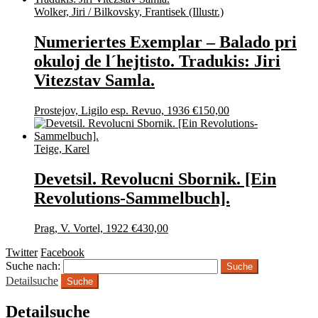
Wolker, Jiri / Bilkovsky, Frantisek (Illustr.)
Numeriertes Exemplar – Balado pri
okuloj de l´hejtisto. Tradukis: Jiri
Vitezstav Samla.
Prostejov, Ligilo esp. Revuo, 1936
€
150,00
Teige, Karel
Devetsil. Revolucni Sbornik. [Ein
Revolutions-Sammelbuch].
Prag, V. Vortel, 1922
€
430,00
Twitter
Facebook
Suche nach:
Detailsuche
Suche
Detailsuche