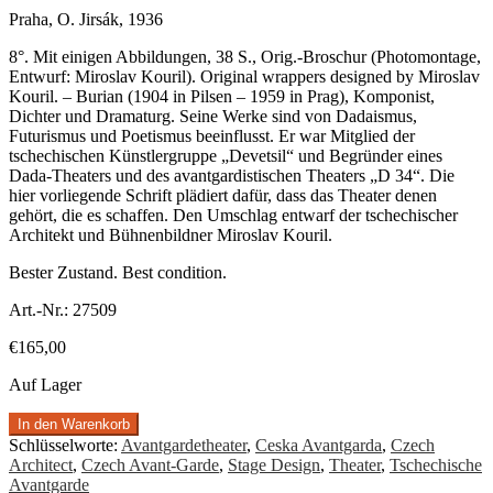
Praha, O. Jirsák, 1936
8°. Mit einigen Abbildungen, 38 S., Orig.-Broschur (Photomontage,
Entwurf: Miroslav Kouril). Original wrappers designed by Miroslav
Kouril. – Burian (1904 in Pilsen – 1959 in Prag), Komponist,
Dichter und Dramaturg. Seine Werke sind von Dadaismus,
Futurismus und Poetismus beeinflusst. Er war Mitglied der
tschechischen Künstlergruppe „Devetsil“ und Begründer eines
Dada-Theaters und des avantgardistischen Theaters „D 34“. Die
hier vorliegende Schrift plädiert dafür, dass das Theater denen
gehört, die es schaffen. Den Umschlag entwarf der tschechischer
Architekt und Bühnenbildner Miroslav Kouril.
Bester Zustand. Best condition.
Art.-Nr.:
27509
€
165,00
Auf Lager
In den Warenkorb
Schlüsselworte:
Avantgardetheater
,
Ceska Avantgarda
,
Czech
Architect
,
Czech Avant-Garde
,
Stage Design
,
Theater
,
Tschechische
Avantgarde