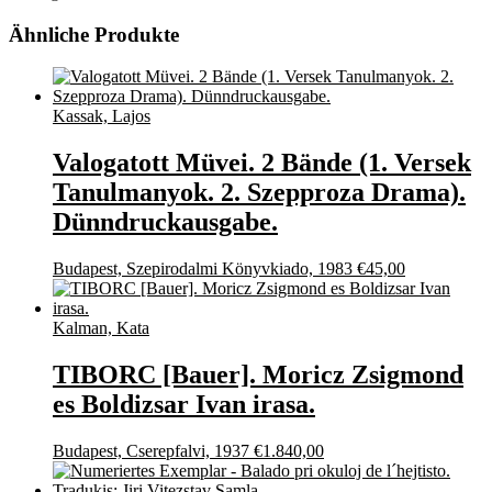
Ähnliche Produkte
Kassak, Lajos
Valogatott Müvei. 2 Bände (1. Versek
Tanulmanyok. 2. Szepproza Drama).
Dünndruckausgabe.
Budapest, Szepirodalmi Könyvkiado, 1983
€
45,00
Kalman, Kata
TIBORC [Bauer]. Moricz Zsigmond
es Boldizsar Ivan irasa.
Budapest, Cserepfalvi, 1937
€
1.840,00