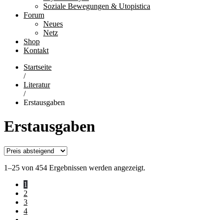
Soziale Bewegungen & Utopistica
Forum
Neues
Netz
Shop
Kontakt
Startseite
/
Literatur
/
Erstausgaben
Erstausgaben
1–25 von 454 Ergebnissen werden angezeigt.
1
2
3
4
…