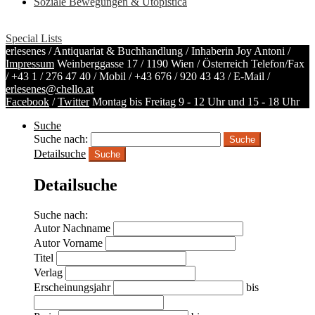
Soziale Bewegungen & Utopistica
Special Lists
erlesenes / Antiquariat & Buchhandlung / Inhaberin Joy Antoni /
Impressum
Weinberggasse 17 / 1190 Wien / Österreich
Telefon/Fax
/
+43 1 / 276 47 40
/ Mobil /
+43 676 / 920 43 43
/ E-Mail /
erlesenes@chello.at
Facebook
/
Twitter
Montag bis Freitag 9 - 12 Uhr und 15 - 18 Uhr
Suche
Suche nach:
Detailsuche
Suche
Detailsuche
Suche nach:
Autor Nachname
Autor Vorname
Titel
Verlag
Erscheinungsjahr
bis