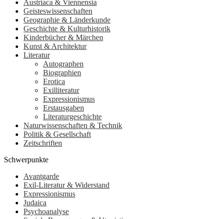
Austriaca & Viennensia
Geisteswissenschaften
Geographie & Länderkunde
Geschichte & Kulturhistorik
Kinderbücher & Märchen
Kunst & Architektur
Literatur
Autographen
Biographien
Erotica
Exilliteratur
Expressionismus
Erstausgaben
Literaturgeschichte
Naturwissenschaften & Technik
Politik & Gesellschaft
Zeitschriften
Schwerpunkte
Avantgarde
Exil-Literatur & Widerstand
Expressionismus
Judaica
Psychoanalyse