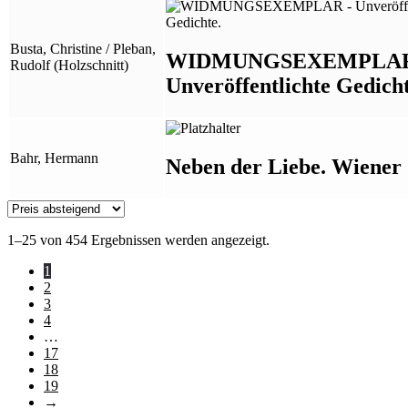
Busta, Christine / Pleban,
WIDMUNGSEXEMPLAR
Rudolf (Holzschnitt)
Unveröffentlichte Gedicht
Bahr, Hermann
Neben der Liebe. Wiener 
1–25 von 454 Ergebnissen werden angezeigt.
1
2
3
4
…
17
18
19
→