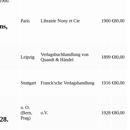
Paris
Librairie Nony et Cie
1900
€
80,00
ns,
Verlagsbuchhandlung von
Leipzig
1899
€
80,00
Quandt & Händel
Stuttgart
Franck'sche Verlagshandlung
1916
€
80,00
o. O.
(Bern,
o.V.
1928
€
80,00
28.
Prag)