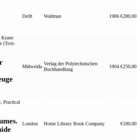
Delft
Waltman
1906
€
280,00
r
Verlag der Polytechnischen
Mittweida
1904
€
250,00
Buchhandlung
euge
umes.
London
Home Library Book Company
€
180,00
uide