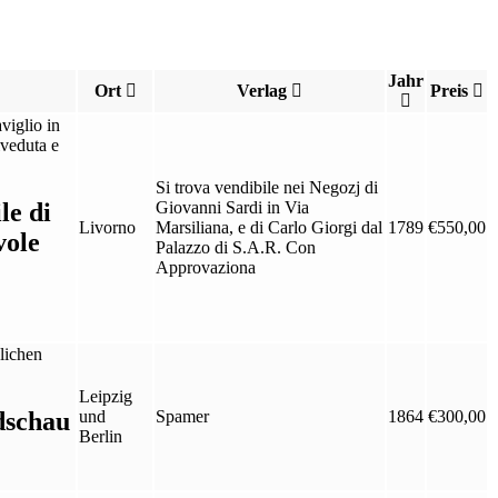
Jahr
Ort
Verlag
Preis
Si trova vendibile nei Negozj di
le di
Giovanni Sardi in Via
Livorno
Marsiliana, e di Carlo Giorgi dal
1789
€
550,00
vole
Palazzo di S.A.R. Con
Approvaziona
Leipzig
dschau
und
Spamer
1864
€
300,00
Berlin