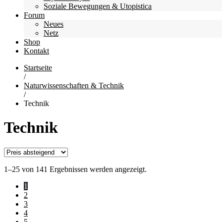
Soziale Bewegungen & Utopistica
Forum
Neues
Netz
Shop
Kontakt
Startseite
/
Naturwissenschaften & Technik
/
Technik
Technik
1–25 von 141 Ergebnissen werden angezeigt.
1
2
3
4
5