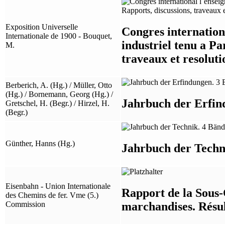
Exposition Universelle
Congres internation
Internationale de 1900 - Bouquet,
industriel tenu a Pa
M.
traveaux et resoluti
Berberich, A. (Hg.) / Müller, Otto
(Hg.) / Bornemann, Georg (Hg.) /
Jahrbuch der Erfind
Gretschel, H. (Begr.) / Hirzel, H.
(Begr.)
Günther, Hanns (Hg.)
Jahrbuch der Techni
Eisenbahn - Union Internationale
Rapport de la Sous-
des Chemins de fer. Vme (5.)
marchandises. Résul
Commission