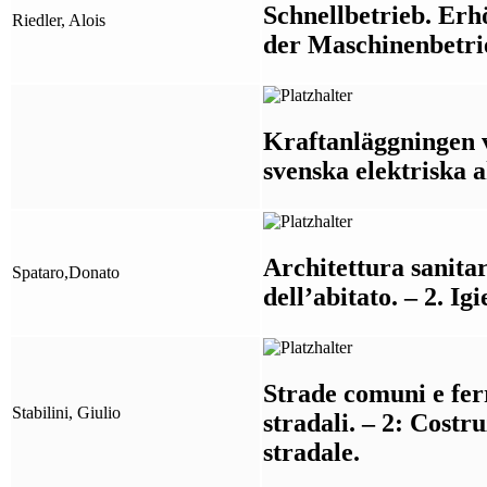
Schnellbetrieb. Erh
Riedler, Alois
der Maschinenbetrie
Kraftanläggningen v
svenska elektriska a
Architettura sanitar
Spataro,Donato
dell’abitato. – 2. Ig
Strade comuni e ferr
Stabilini, Giulio
stradali. – 2: Costr
stradale.