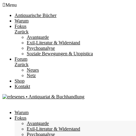
Menu
Antiquarische Bücher
Warum
Fokus
Zurück
Avantgarde
Exil-Literatur & Widerstand
Psychoanalyse
Soziale Bewegungen & Utopistica
Forum
Zurück
Neues
Netz
Shop
Kontakt
Warum
Fokus
Avantgarde
Exil-Literatur & Widerstand
Psychoanalyse