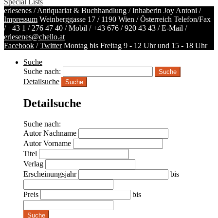
Special Lists
erlesenes / Antiquariat & Buchhandlung / Inhaberin Joy Antoni /
Impressum
Weinberggasse 17 / 1190 Wien / Österreich
Telefon/Fax
/
+43 1 / 276 47 40
/ Mobil /
+43 676 / 920 43 43
/ E-Mail /
erlesenes@chello.at
Facebook
/
Twitter
Montag bis Freitag 9 - 12 Uhr und 15 - 18 Uhr
Suche
Suche nach:
Detailsuche
Suche
Detailsuche
Suche nach:
Autor Nachname
Autor Vorname
Titel
Verlag
Erscheinungsjahr
bis
Preis
bis
Suche