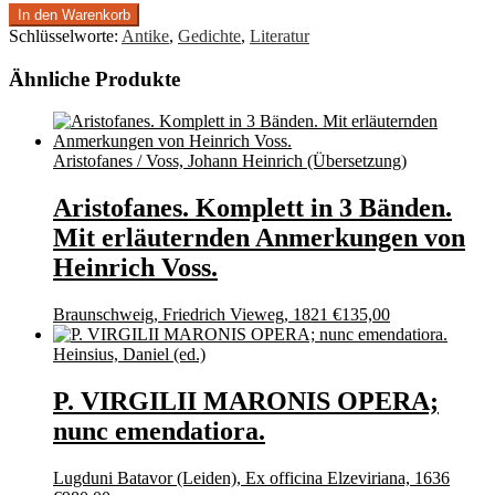
In den Warenkorb
Schlüsselworte:
Antike
,
Gedichte
,
Literatur
Ähnliche Produkte
Aristofanes / Voss, Johann Heinrich (Übersetzung)
Aristofanes. Komplett in 3 Bänden.
Mit erläuternden Anmerkungen von
Heinrich Voss.
Braunschweig, Friedrich Vieweg, 1821
€
135,00
Heinsius, Daniel (ed.)
P. VIRGILII MARONIS OPERA;
nunc emendatiora.
Lugduni Batavor (Leiden), Ex officina Elzeviriana, 1636