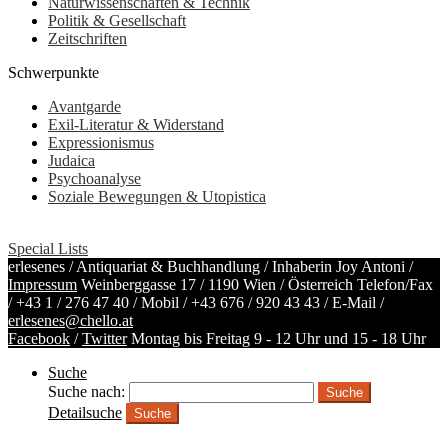
Naturwissenschaften & Technik
Politik & Gesellschaft
Zeitschriften
Schwerpunkte
Avantgarde
Exil-Literatur & Widerstand
Expressionismus
Judaica
Psychoanalyse
Soziale Bewegungen & Utopistica
Special Lists
erlesenes / Antiquariat & Buchhandlung / Inhaberin Joy Antoni /
Impressum
Weinberggasse 17 / 1190 Wien / Österreich
Telefon/Fax
/
+43 1 / 276 47 40
/ Mobil /
+43 676 / 920 43 43
/ E-Mail /
erlesenes@chello.at
Facebook
/
Twitter
Montag bis Freitag 9 - 12 Uhr und 15 - 18 Uhr
Suche
Suche nach:
Detailsuche
Suche