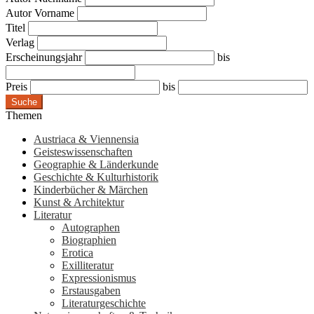
Autor Vorname
Titel
Verlag
Erscheinungsjahr
bis
Preis
bis
Suche
Themen
Austriaca & Viennensia
Geisteswissenschaften
Geographie & Länderkunde
Geschichte & Kulturhistorik
Kinderbücher & Märchen
Kunst & Architektur
Literatur
Autographen
Biographien
Erotica
Exilliteratur
Expressionismus
Erstausgaben
Literaturgeschichte