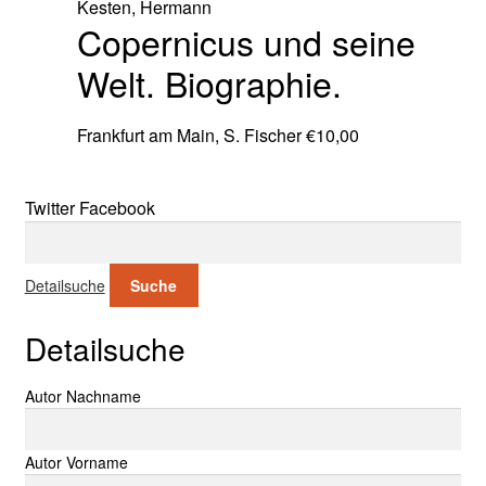
Kesten, Hermann
Copernicus und seine
Welt. Biographie.
Frankfurt am Main, S. Fischer
€
10,00
Twitter
Facebook
Suche nach:
Detailsuche
Suche
Detailsuche
Suche nach:
Autor Nachname
Autor Vorname