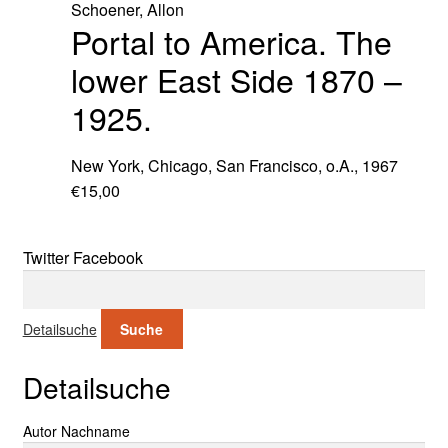
Schoener, Allon
Portal to America. The
lower East Side 1870 –
1925.
New York, Chicago, San Francisco, o.A., 1967
€
15,00
Twitter
Facebook
Suche nach:
Detailsuche
Suche
Detailsuche
Suche nach:
Autor Nachname