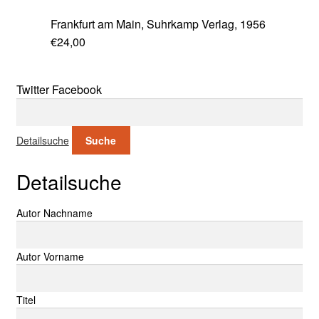
Frankfurt am Main, Suhrkamp Verlag, 1956
€
24,00
Twitter
Facebook
Suche nach:
Detailsuche
Suche
Detailsuche
Suche nach:
Autor Nachname
Autor Vorname
Titel