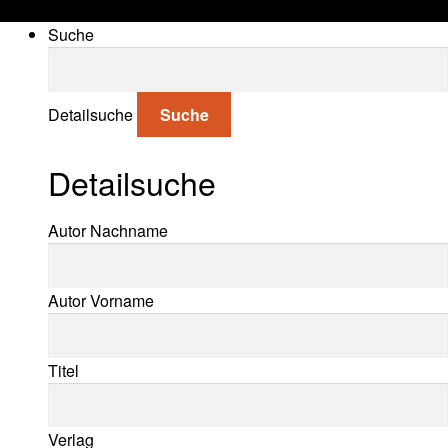
Suche
Suche nach:
Detailsuche
Suche
Detailsuche
Suche nach:
Autor Nachname
Autor Vorname
Titel
Verlag