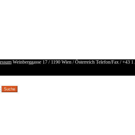
essum
Weinberggasse 17 / 1190 Wien / Österreich
Telefon/Fax /
+43 1 
e
Suche