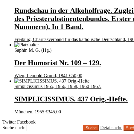
Rundschau in der Alkoholfrage. Zugle
des Priesterabstinentenbundes. Erste
Nummern). In 1 Band.
Freiburg, Charitasverband für das katholische Deutschland, 19
Saphir, M. G. (Hg.)
Der Humorist Nr. 109 – 129.
Wien, Leopold Grund, 1841
€
50,00
Simplicissimus 1955, 1956, 1958, 1960-1967.
SIMPLICISSIMUS. 437 Orig.-Hefte.
München, 1955
€
345,00
Twitter
Facebook
Suche nach:
Detailsuche
Suc