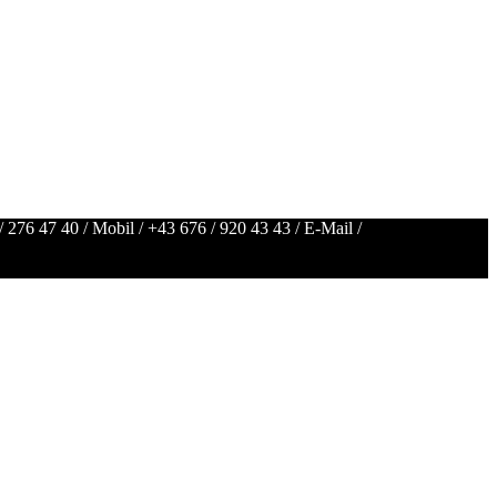
/ 276 47 40
/ Mobil /
+43 676 / 920 43 43
/ E-Mail /