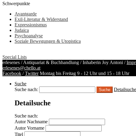
Schwerpunkte
Avantgarde
Exil-Literatur & Widerstand
Expressionismus
Judaica
Psychoanalyse
Soziale Bewegungen & Utopistica
Special Lists
erlesenes / Antiquariat & Buchhandlung / Inhaberin Joy Antoni /
Impr
erlesenes@chello.at
Facebook
/
Twitter
Montag bis Freitag 9 - 12 Uhr und 15 - 18 Uhr
Suche
Suche nach:
Detailsuch
Detailsuche
Suche nach:
Autor Nachname
Autor Vorname
Titel