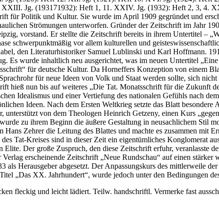
1. XXIII. Jg. (193171932): Heft 1, 11. XXIV. Jg. (1932): Heft 2, 3, 4. X
ift für Politik und Kultur. Sie wurde im April 1909 gegründet und ersc
aulichen Strömungen unterworfen. Gründer der Zeitschrift im Jahr 1909
ipzig, vorstand. Er stellte die Zeitschrift bereits in ihrem Untertitel 
Phase schwerpunktmäßig vor allem kulturellen und geisteswissenschaft
el, den Literaturhistoriker Samuel Lublinski und Karl Hoffmann. 191
ug. Es wurde inhaltlich neu ausgerichtet, was im neuen Untertitel „Ein
atsschrift“ für deutsche Kultur. Da Horneffers Konzeption von einem Bl
Sprachrohr für neue Ideen von Volk und Staat werden sollte, sich nicht
ft hieß nun bis auf weiteres „Die Tat. Monatsschrift für die Zukunft de
hen Idealismus und einer Vertiefung des nationalen Gefühls nach dem 
sönlichen Ideen. Nach dem Ersten Weltkrieg setzte das Blatt besonder
r, unterstützt von dem Theologen Heinrich Getzeny, einen Kurs „gege
wurde zu ihrem Beginn die äußere Gestaltung in neusachlichem Stil mode
 Hans Zehrer die Leitung des Blattes und machte es zusammen mit Er
des Tat-Kreises sind in dieser Zeit ein eigentümliches Konglomerat aus
 Elite. Der große Zuspruch, den diese Zeitschrift erfuhr, veranlasste
r Verlag erscheinende Zeitschrift „Neue Rundschau“ auf einen stärker w
als Herausgeber abgesetzt. Der Anpassungskurs des mittlerweile der S
 Titel „Das XX. Jahrhundert“, wurde jedoch unter den Bedingungen des 
n fleckig und leicht lädiert. Teilw. handschriftl. Vermerke fast aussch