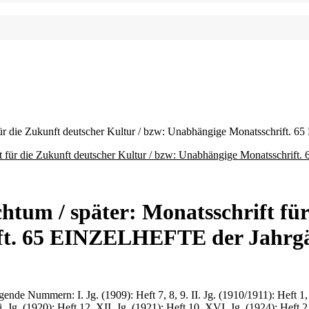
für die Zukunft deutscher Kultur / bzw: Unabhängige Monatsschrift.
tum / später: Monatsschrift für
ft. 65 EINZELHEFTE der Jahrgä
e Nummern: I. Jg. (1909): Heft 7, 8, 9. II. Jg. (1910/1911): Heft 1, 2, 
 Xi. Jg. (1920): Heft 12. XII. Jg. (1921): Heft 10. XVI. Jg. (1924): Heft 2