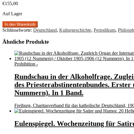
€
155,00
Auf Lager
In den Warenkorb
Schlüsselworte:
Deutschland
,
Kulturgeschichte
,
Periodikum
,
Philosph
Ähnliche Produkte
Prohibition -
Rundschau in der Alkoholfrage. Zugle
des Priesterabstinentenbundes. Erste
Nummern). In 1 Band.
Freiburg, Charitasverband für das katholische Deutschland, 19
Eulenspiegel. Wochenzeitung für Satir