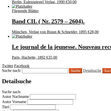
Berlin, Eulenspiegel Verlag, 1990
€
50,00
Fliegende Blätter
Band CII. ( Nr. 2579 – 2604).
München, Verlag von Braun & Schneider, 1895
€
28,00
Le journal de la jeunesse. Nouveau re
Paris, Hachette, 1892
€
35,00
Twitter
Facebook
Suche nach:
Detailsuche
Suc
Detailsuche
Suche nach:
Autor Nachname
Autor Vorname
Titel