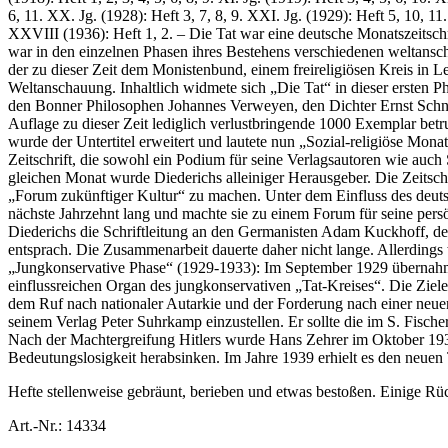
6, 11. XX. Jg. (1928): Heft 3, 7, 8, 9. XXI. Jg. (1929): Heft 5, 10, 1
XXVIII (1936): Heft 1, 2. – Die Tat war eine deutsche Monatszeitschr
war in den einzelnen Phasen ihres Bestehens verschiedenen weltansch
der zu dieser Zeit dem Monistenbund, einem freireligiösen Kreis in Le
Weltanschauung. Inhaltlich widmete sich „Die Tat“ in dieser ersten 
den Bonner Philosophen Johannes Verweyen, den Dichter Ernst Schnab
Auflage zu dieser Zeit lediglich verlustbringende 1000 Exemplar betr
wurde der Untertitel erweitert und lautete nun „Sozial-religiöse Mon
Zeitschrift, die sowohl ein Podium für seine Verlagsautoren wie auch 
gleichen Monat wurde Diederichs alleiniger Herausgeber. Die Zeitschri
„Forum zukünftiger Kultur“ zu machen. Unter dem Einfluss des deutsc
nächste Jahrzehnt lang und machte sie zu einem Forum für seine per
Diederichs die Schriftleitung an den Germanisten Adam Kuckhoff, de
entsprach. Die Zusammenarbeit dauerte daher nicht lange. Allerdings 
„Jungkonservative Phase“ (1929-1933): Im September 1929 übernahm
einflussreichen Organ des jungkonservativen „Tat-Kreises“. Die Ziele 
dem Ruf nach nationaler Autarkie und der Forderung nach einer neuen
seinem Verlag Peter Suhrkamp einzustellen. Er sollte die im S. Fische
Nach der Machtergreifung Hitlers wurde Hans Zehrer im Oktober 1933 
Bedeutungslosigkeit herabsinken. Im Jahre 1939 erhielt es den neuen
Hefte stellenweise gebräunt, berieben und etwas bestoßen. Einige Rücke
Art.-Nr.:
14334