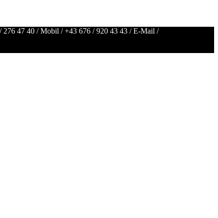
/ 276 47 40
/ Mobil /
+43 676 / 920 43 43
/ E-Mail /