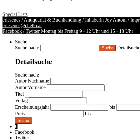
Special Lists
erlesenes / Antiquariat & Buchhandlung / Inhaberin Joy Antoni /
Impr
erlesenes@chello.at
Facebook
/
Twitter
Montag bis Freitag 9 - 12 Uhr und 15 - 18 Uhr
Suche
Suche nach:
Detailsuch
Detailsuche
Suche nach:
Autor Nachname
Autor Vorname
Titel
Verlag
Erscheinungsjahr
bis
Preis
bis
Suche
0
Facebook
Twitter