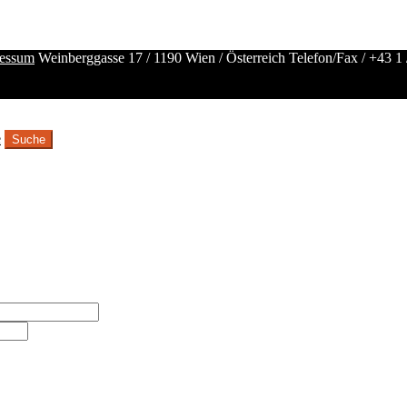
essum
Weinberggasse 17 / 1190 Wien / Österreich
Telefon/Fax /
+43 1 
e
Suche