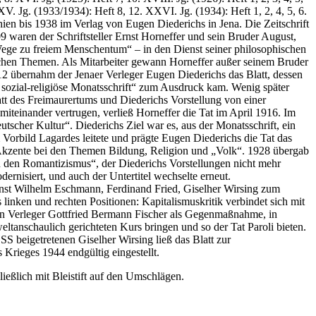
XV. Jg. (1933/1934): Heft 8, 12. XXVI. Jg. (1934): Heft 1, 2, 4, 5, 6.
hien bis 1938 im Verlag von Eugen Diederichs in Jena. Die Zeitschrift
 waren der Schriftsteller Ernst Horneffer und sein Bruder August,
– „Wege zu freiem Menschentum“ – in den Dienst seiner philosophischen
lichen Themen. Als Mitarbeiter gewann Horneffer außer seinem Bruder
2 übernahm der Jenaer Verleger Eugen Diederichs das Blatt, dessen
e sozial-religiöse Monatsschrift“ zum Ausdruck kam. Wenig später
att des Freimaurertums und Diederichs Vorstellung von einer
 miteinander vertrugen, verließ Horneffer die Tat im April 1916. Im
utscher Kultur“. Diederichs Ziel war es, aus der Monatsschrift, ein
Vorbild Lagardes leitete und prägte Eugen Diederichs die Tat das
e Akzente bei den Themen Bildung, Religion und „Volk“. 1928 übergab
n den Romantizismus“, der Diederichs Vorstellungen nicht mehr
rnisiert, und auch der Untertitel wechselte erneut.
nst Wilhelm Eschmann, Ferdinand Fried, Giselher Wirsing zum
 linken und rechten Positionen: Kapitalismuskritik verbindet sich mit
 den Verleger Gottfried Bermann Fischer als Gegenmaßnahme, in
eltanschaulich gerichteten Kurs bringen und so der Tat Paroli bieten.
S beigetretenen Giselher Wirsing ließ das Blatt zur
Krieges 1944 endgültig eingestellt.
ließlich mit Bleistift auf den Umschlägen.