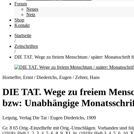
Forum
Neues
Netz
Shop
Kontakt
Startseite
/
Zeitschriften
/
DIE TAT. Wege zu freiem Menschtum / später: Monatsschrift 
Horneffer, Ernst / Diederichs, Eugen / Zehrer, Hans
DIE TAT. Wege zu freiem Mensch
bzw: Unabhängige Monatsschri
Leipzig, Verlag Die Tat / Eugen Diederichs, 1909
Gr. 8 65 Orig.-Einzelhefte mit Orig.-Umschlägen. Vorhanden sind folgend
(1918): Heft 1, 2, 3, 4, 5, 6, 8, 9. XI. Jg. (1919): Heft 3, 4, 5, 6, 10.