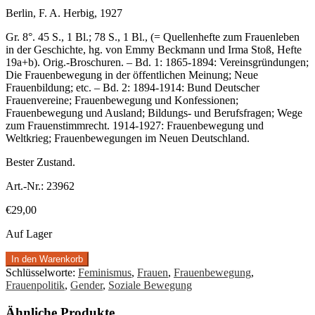
Berlin, F. A. Herbig, 1927
Gr. 8°. 45 S., 1 Bl.; 78 S., 1 Bl., (= Quellenhefte zum Frauenleben
in der Geschichte, hg. von Emmy Beckmann und Irma Stoß, Hefte
19a+b). Orig.-Broschuren. – Bd. 1: 1865-1894: Vereinsgründungen;
Die Frauenbewegung in der öffentlichen Meinung; Neue
Frauenbildung; etc. – Bd. 2: 1894-1914: Bund Deutscher
Frauenvereine; Frauenbewegung und Konfessionen;
Frauenbewegung und Ausland; Bildungs- und Berufsfragen; Wege
zum Frauenstimmrecht. 1914-1927: Frauenbewegung und
Weltkrieg; Frauenbewegungen im Neuen Deutschland.
Bester Zustand.
Art.-Nr.:
23962
€
29,00
Auf Lager
In den Warenkorb
Schlüsselworte:
Feminismus
,
Frauen
,
Frauenbewegung
,
Frauenpolitik
,
Gender
,
Soziale Bewegung
Ähnliche Produkte