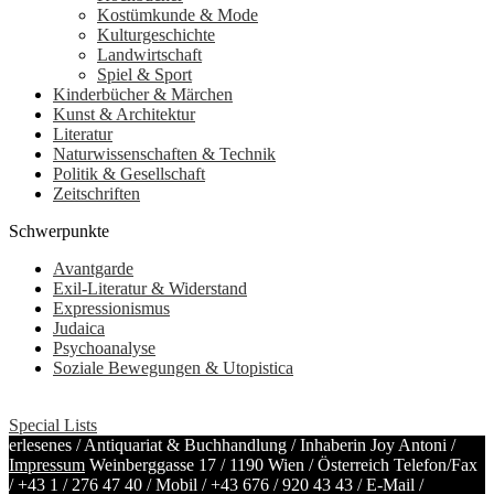
Kostümkunde & Mode
Kulturgeschichte
Landwirtschaft
Spiel & Sport
Kinderbücher & Märchen
Kunst & Architektur
Literatur
Naturwissenschaften & Technik
Politik & Gesellschaft
Zeitschriften
Schwerpunkte
Avantgarde
Exil-Literatur & Widerstand
Expressionismus
Judaica
Psychoanalyse
Soziale Bewegungen & Utopistica
Special Lists
erlesenes / Antiquariat & Buchhandlung / Inhaberin Joy Antoni /
Impressum
Weinberggasse 17 / 1190 Wien / Österreich
Telefon/Fax
/
+43 1 / 276 47 40
/ Mobil /
+43 676 / 920 43 43
/ E-Mail /