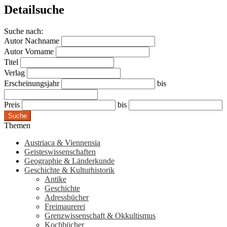
Detailsuche
Suche nach:
Autor Nachname
Autor Vorname
Titel
Verlag
Erscheinungsjahr
bis
Preis
bis
Suche
Themen
Austriaca & Viennensia
Geisteswissenschaften
Geographie & Länderkunde
Geschichte & Kulturhistorik
Antike
Geschichte
Adressbücher
Freimaurerei
Grenzwissenschaft & Okkultismus
Kochbücher